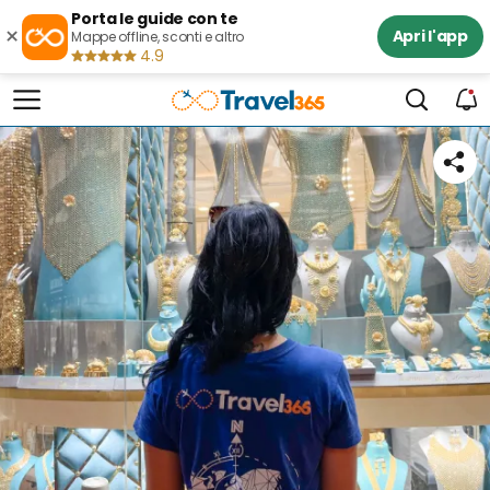
Porta le guide con te
×
Apri l'app
Mappe offline, sconti e altro
4.9