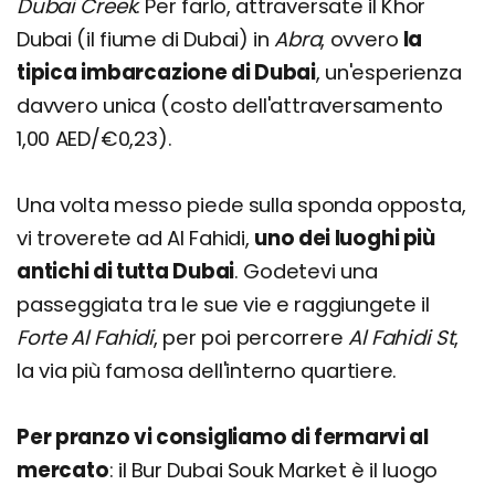
Dubai Creek
. Per farlo, attraversate il Khor
Dubai (il fiume di Dubai) in
Abra
, ovvero
la
tipica imbarcazione di Dubai
, un'esperienza
davvero unica (costo dell'attraversamento
1,00 AED/€0,23).
Una volta messo piede sulla sponda opposta,
vi troverete ad Al Fahidi,
uno dei luoghi più
antichi di tutta Dubai
. Godetevi una
passeggiata tra le sue vie e raggiungete il
Forte Al Fahidi
, per poi percorrere
Al Fahidi St
,
la via più famosa dell'interno quartiere.
Per pranzo vi consigliamo di fermarvi al
mercato
: il Bur Dubai Souk Market è il luogo