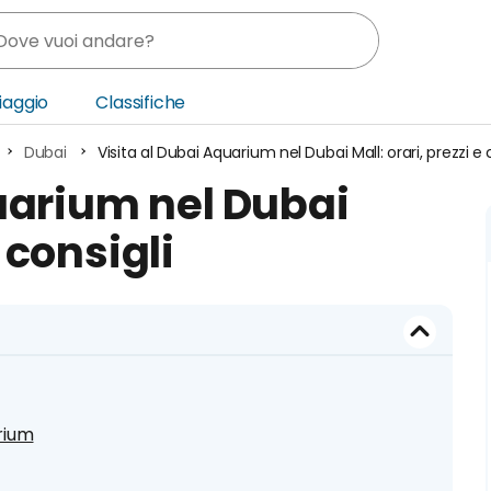
Viaggio
Classifiche
Dubai
Visita al Dubai Aquarium nel Dubai Mall: orari, prezzi e 
nia
uarium nel Dubai
ica Centrale
e consigli
o Oriente
rium