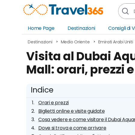
Home Page
Destinazioni
Consigli di 
Africa
Asia
Destinazioni
Medio Oriente
Emirati Arabi Uniti
Europa
Ocea
Visita al Dubai Aq
Nord America
Amer
Mall: orari, prezzi 
Sud America
Medi
Indice
Orari e prezzi
Biglietti online e visite guidate
Cosa vedere e come visitare il Dubai Aqua
Dove si trova e come arrivare