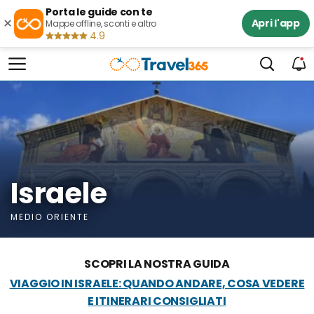
Porta le guide con te
×
Apri l'app
Mappe offline, sconti e altro
4.9
Israele
MEDIO ORIENTE
SCOPRI LA NOSTRA GUIDA
VIAGGIO IN ISRAELE: QUANDO ANDARE, COSA VEDERE
E ITINERARI CONSIGLIATI