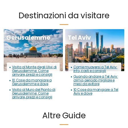
Destinazioni da visitare
Gerusalemme
Tel Aviv
Visita al Monte degli Ulivi di
Come muoversi a Tel Aviv:
Gerusalemme: Come
info, costi e consigli
arrivare, prezzi e consigli
Quando andare a Tel Aviv:
10 Cose da mangiare a
clima, periodo migliore e
Gerusalemme e dove
mesi da evitare
Visita al Muro del Pianto di
10 Cose da mangiare a Tel
Gerusalemme: Come
Aviv e dove
arrivare, prezzi e consigli
Altre Guide