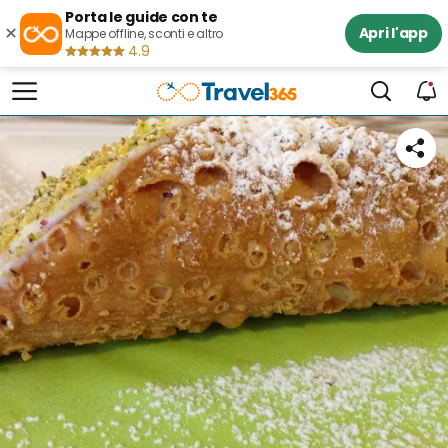
Porta le guide con te
×
Apri l'app
Mappe offline, sconti e altro
4.9