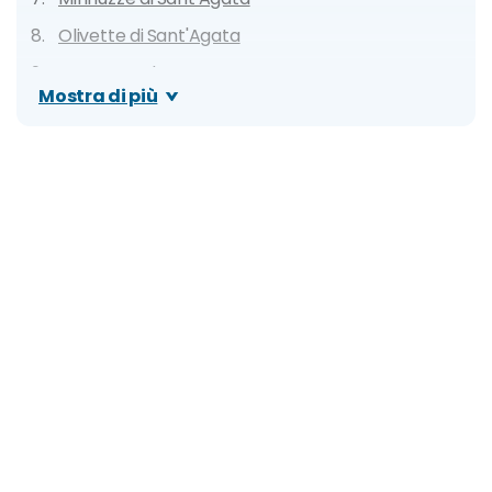
Olivette di Sant'Agata
Pesce spada
Mostra di più
Seltz limone e sale
Dove mangiare a Catania: ristoranti economici,
locali tipici e street food