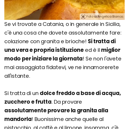
Foto di Angelica Bianco.
Se vi trovate a Catania, o in generale in Sicilia,
c'è una cosa che dovete assolutamente fare:
colazione con granita e brioche!
Si tratta di
una vera e propria istituzione
ed è il
miglior
modo per iniziare la giornata
! Se non l'avete
mai assaggiata fidatevi, ve ne innamorerete
all'istante.
Si tratta di un
dolce freddo a base di acqua,
zucchero e frutta
. Da provare
assolutamente provare la granita alla
mandorla
! Buonissime anche quelle al
pistacchio, al caffè e al limone, insomma, c'è