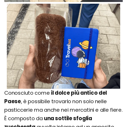
Conosciuto come
il dolce più antico del
Paese
, è possibile trovarlo non solo nelle
pasticcerie ma anche nei mercatini e alle fiere.
È composto da
una sottile sfoglia
zuccherata
avvolta intorno ad un apposito