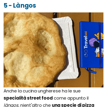
5 - Làngos
Anche la cucina ungherese ha le sue
specialità street food
come appunto il
làngos
, nient'altro che
una specie di pizza