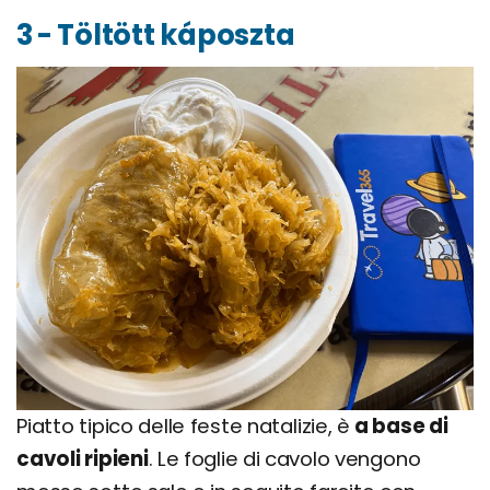
3 - Töltött káposzta
Piatto tipico delle feste natalizie, è
a base di
cavoli ripieni
. Le foglie di cavolo vengono