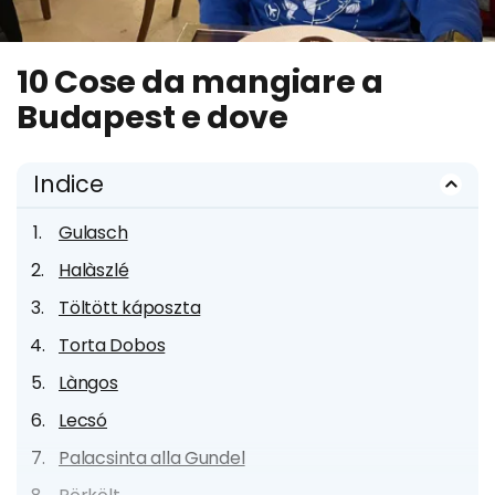
10 Cose da mangiare a
Budapest e dove
Indice
Gulasch
Halàszlé
Töltött káposzta
Torta Dobos
Làngos
Lecsó
Palacsinta alla Gundel