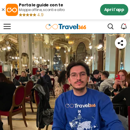
Porta le guide con te
×
Apri l'app
Mappe offline, sconti e altro
4.9