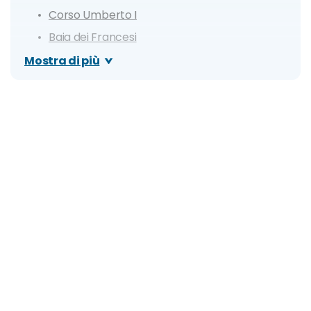
Corso Umberto I
Baia dei Francesi
Capo Zafferano, Arco Azzurro e Cala delle
Mostra di più
Tre Piscine
Scoglio della Formica, Porticello e Caletta
Sant'Elia
Itinerario di un giorno a Bagheria
Dove mangiare a Bagheria
Cosa fare la sera: zone della movida e migliori
locali
Organizza il tuo soggiorno a Bagheria: info e
consigli utili