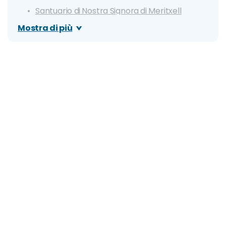
Santuario di Nostra Signora di Meritxell
Vallnord
Mostra di più
Madriu-Perafita-Claror Valley
Case Tradizionali (Casa Rull)
Ponte della Margineda
Naturlandia
Chiesa di Sant Esteve
Itinerario di un giorno
Dove mangiare ad Andorra
Dove si trova e come arrivare
Quando andare? Info su clima e periodo
migliore