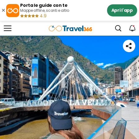
Porta le guide con te
×
Apri l'app
Mappe offline, sconti e altro
4.9