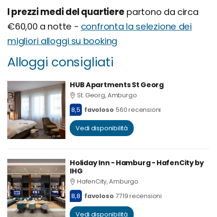
I prezzi medi del quartiere
partono da circa
€60,00 a notte -
confronta la selezione dei
migliori alloggi su booking
Alloggi consigliati
HUB Apartments St Georg
St. Georg, Amburgo
8,5
favoloso
560 recensioni
Vedi disponibilità
Holiday Inn - Hamburg - HafenCity by
IHG
HafenCity, Amburgo
8,8
favoloso
7719 recensioni
Vedi disponibilità