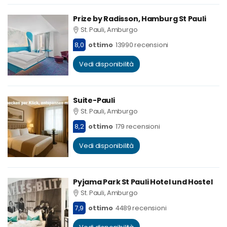
Prize by Radisson, Hamburg St Pauli
St. Pauli, Amburgo
8,0
ottimo
13990 recensioni
Vedi disponibilità
Suite-Pauli
St. Pauli, Amburgo
8,2
ottimo
179 recensioni
Vedi disponibilità
Pyjama Park St Pauli Hotel und Hostel
St. Pauli, Amburgo
7,9
ottimo
4489 recensioni