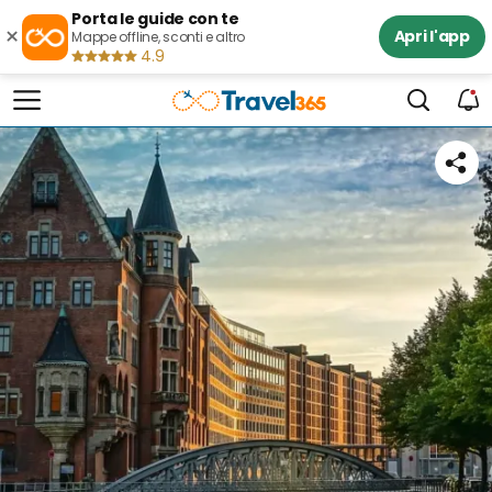
Porta le guide con te
×
Apri l'app
Mappe offline, sconti e altro
4.9