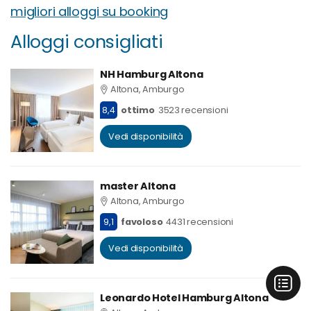
migliori alloggi su booking
Alloggi consigliati
NH Hamburg Altona
Altona, Amburgo
8,4
ottimo
3523 recensioni
Vedi disponibilità
master Altona
Altona, Amburgo
9,1
favoloso
4431 recensioni
Vedi disponibilità
Leonardo Hotel Hamburg Altona