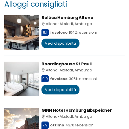
Alloggi consigliati
Baltica Hamburg Altona
Altona-Altstadt, Amburgo
9,1
favoloso
1042 recensioni
Vedi disponibilità
Boardinghouse St.Pauli
Altona-Altstadt, Amburgo
9,0
favoloso
3051 recensioni
Vedi disponibilità
GINN Hotel Hamburg Elbspeicher
Altona-Altstadt, Amburgo
7,9
ottimo
4370 recensioni