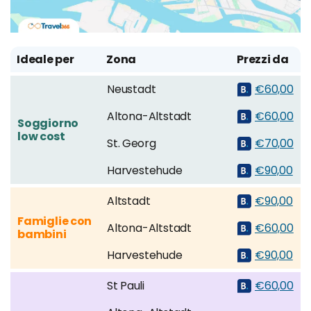
Ideale per
Zona
Prezzi da
Neustadt
€60,00
Altona-Altstadt
€60,00
Soggiorno
low cost
St. Georg
€70,00
Harvestehude
€90,00
Altstadt
€90,00
Famiglie con
Altona-Altstadt
€60,00
bambini
Harvestehude
€90,00
St Pauli
€60,00