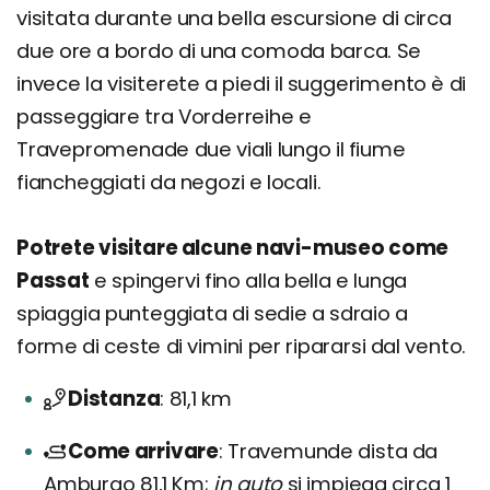
visitata durante una bella escursione di circa
due ore a bordo di una comoda barca. Se
invece la visiterete a piedi il suggerimento è di
passeggiare tra Vorderreihe e
Travepromenade due viali lungo il fiume
fiancheggiati da negozi e locali.
Potrete visitare alcune navi-museo come
Passat
e spingervi fino alla bella e lunga
spiaggia punteggiata di sedie a sdraio a
forme di ceste di vimini per ripararsi dal vento.
Distanza
81,1 km
Come arrivare
Travemunde dista da
Amburgo 81,1 Km;
in auto
si impiega circa 1