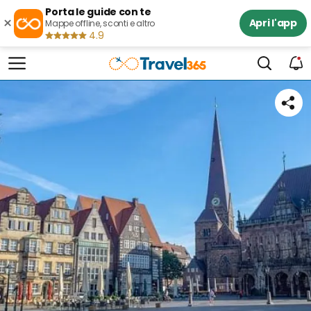
Porta le guide con te
×
Apri l'app
Mappe offline, sconti e altro
4.9