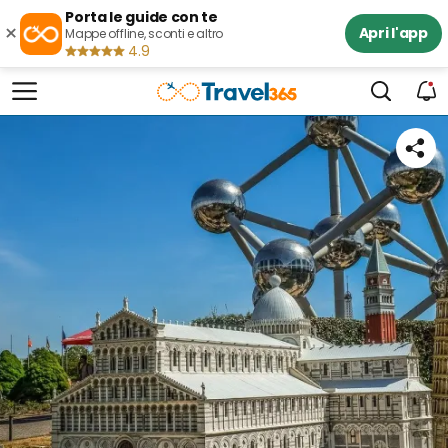
Porta le guide con te
×
Apri l'app
Mappe offline, sconti e altro
4.9