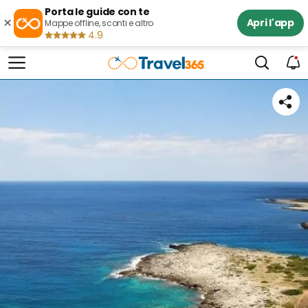
Porta le guide con te
×
Apri l'app
Mappe offline, sconti e altro
4.9