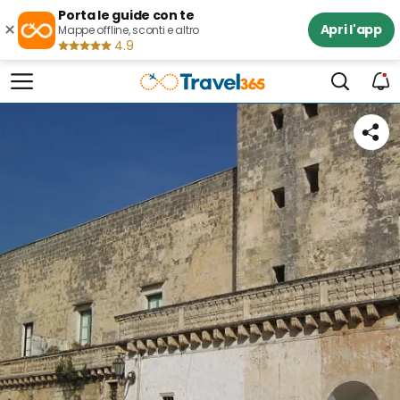
Porta le guide con te
×
Apri l'app
Mappe offline, sconti e altro
4.9