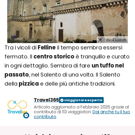
Foto di Lupiae.
Tra i vicoli di
Felline
il tempo sembra essersi
fermato. Il
centro storico
è tranquillo e curato
in ogni dettaglio. Sembra di fare
un tuffo nel
passato
, nel Salento di una volta. Il Salento
della
pizzica
e delle più antiche tradizioni.
Travel365
Articolo aggiornato a Febbraio 2026 grazie al
contributo di 113 viaggiatori.
Dai anche tu il tuo
contributo