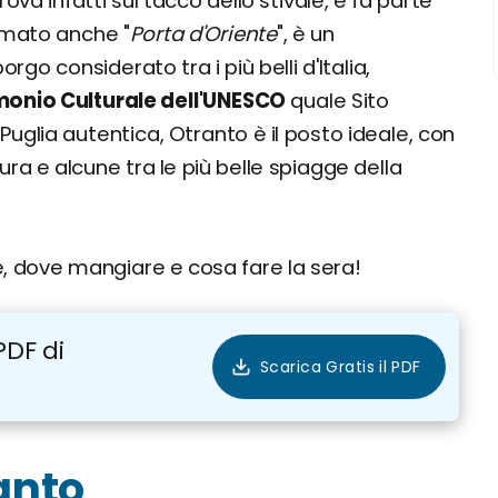
 trova infatti sul tacco dello stivale, e fa parte
iamato anche "
Porta d'Oriente
", è un
o considerato tra i più belli d'Italia,
monio Culturale dell'UNESCO
quale Sito
Puglia autentica, Otranto è il posto ideale, con
natura e alcune tra le più belle spiagge della
e, dove mangiare e cosa fare la sera!
PDF di
anto