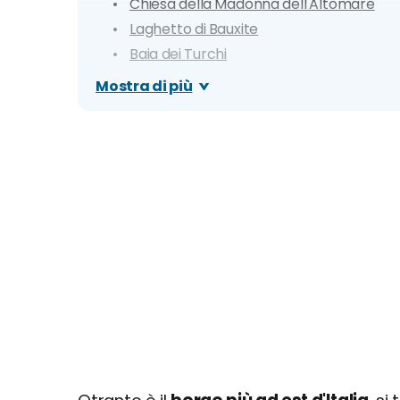
Chiesa della Madonna dell'Altomare
Laghetto di Bauxite
Baia dei Turchi
Laghi Alimini
Mostra di più
Porto Badisco
Punta Palascìa
Ipogeo di Torre Pinta
Itinerario di un giorno a Otranto
Dove mangiare a Otranto
Cosa fare la sera: zone della movida e migli
Organizza il tuo soggiorno a Otranto: info e c