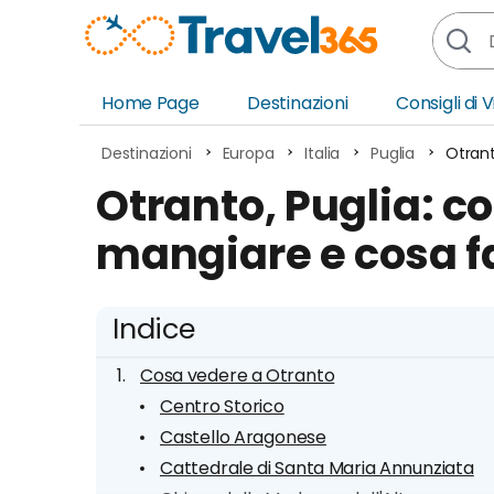
Home Page
Destinazioni
Consigli di 
Africa
Asia
Destinazioni
Europa
Italia
Puglia
Otrant
Europa
Ocea
Otranto, Puglia: c
Nord America
Amer
mangiare e cosa fa
Sud America
Medi
Indice
Cosa vedere a Otranto
Centro Storico
Castello Aragonese
Cattedrale di Santa Maria Annunziata