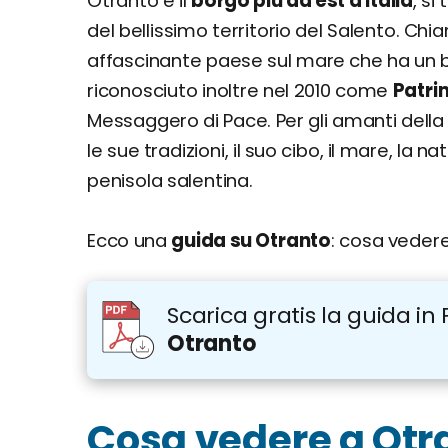
Otranto è il
borgo più ad est d'Italia
, si
del bellissimo territorio del Salento. Ch
affascinante paese sul mare che ha un borg
riconosciuto inoltre nel 2010 come
Patri
Messaggero di Pace. Per gli amanti della 
le sue tradizioni, il suo cibo, il mare, la 
penisola salentina.
Ecco una
guida su Otranto
: cosa veder
Scarica gratis la guida in 
Otranto
Cosa vedere a Otr