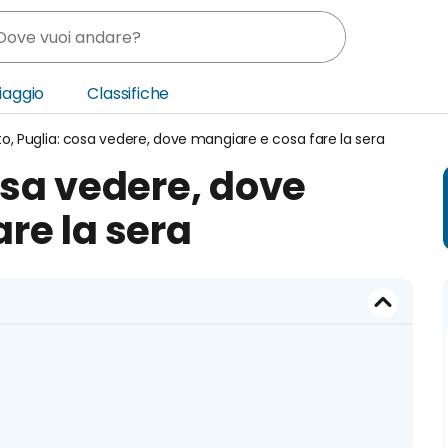
Viaggio
Classifiche
o, Puglia: cosa vedere, dove mangiare e cosa fare la sera
nia
osa vedere, dove
ica Centrale
re la sera
o Oriente