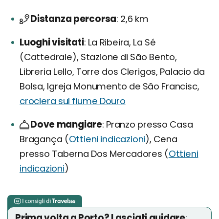
Distanza percorsa
2,6 km
Luoghi visitati
La Ribeira, La Sé
(Cattedrale), Stazione di São Bento,
Libreria Lello, Torre dos Clerigos, Palacio da
Bolsa, Igreja Monumento de São Francisc,
crociera sul fiume Douro
Dove mangiare
Pranzo presso Casa
Bragança (
Ottieni indicazioni
), Cena
presso Taberna Dos Mercadores (
Ottieni
indicazioni
)
Prima volta a Porto? Lasciati guidare
: