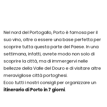
Giorno 5
Braga
Guimaraes
Giorno 6
Nel nord del Portogallo, Porto è famosa per il
Escursione Arouca e Aveiro
suo vino, oltre a essere una base perfetta per
Giorno 7
scoprire tutta questa parte del Paese. In una
Centro Portugues de Fotografia
settimana, infatti, avrete modo non solo di
Afurada
scoprire la città, ma di immergervi nelle
bellezze della Valle del Douro e di visitare altre
Quanto costa una settimana a Porto
meravigliose città portoghesi.
Ecco tutti i nostri consigli per organizzare un
itinerario di Porto in 7 giorni
.