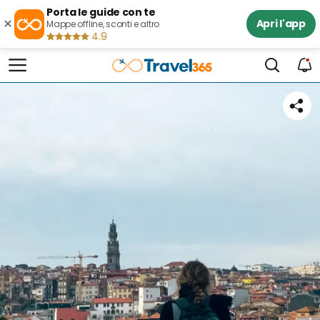
Porta le guide con te
×
Apri l'app
Mappe offline, sconti e altro
4.9