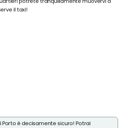
uartieri potrete tranquillamente muovervi a
rve il taxi!
di Porto è decisamente sicuro! Potrai