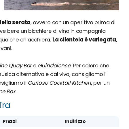
della serata
, ovvero con un aperitivo prima di
ve bere un bicchiere di vino in compagnia
ualche chiacchiera.
La clientela è variegata
,
ovani.
ne Quay Bar
e
Guindalense
. Per coloro che
ica alternativa e dal vivo, consigliamo il
nsigliamo il
Curioso Cocktail Kitchen
, per un
ne Box
.
ira
Prezzi
Indirizzo