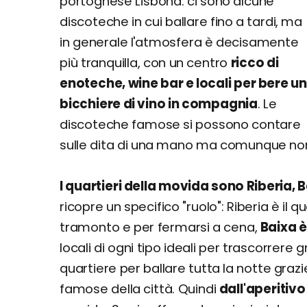
portoghese Lisbona: ci sono alcune
discoteche in cui ballare fino a tardi, ma
in generale l'atmosfera è decisamente
più tranquilla, con un centro
ricco di
enoteche, wine bar e locali per bere un
bicchiere di vino in compagnia
. Le
discoteche famose si possono contare
sulle dita di una mano ma comunque non
I quartieri della movida sono Riberia, 
ricopre un specifico "ruolo": Riberia è il qu
tramonto e per fermarsi a cena,
Baixa è
locali di ogni tipo ideali per trascorrere g
quartiere per ballare tutta la notte grazie
famose della città. Quindi
dall'aperitivo