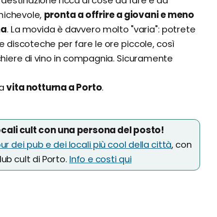
a destinazione ricca di cose da fare e da
michevole,
pronta a offrire a giovani e meno
na
. La movida è davvero molto "varia": potrete
le discoteche per fare le ore piccole, così
hiere di vino in compagnia. Sicuramente
la
vita notturna a Porto
.
locali cult con una persona del posto!
ur dei pub e dei locali più cool della città
, con
lub cult di Porto.
Info e costi qui