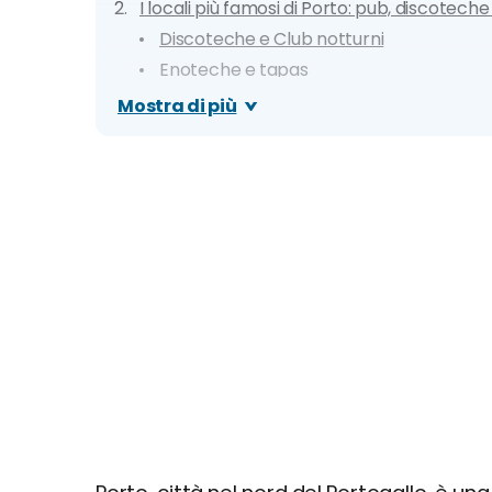
I locali più famosi di Porto: pub, discoteche 
Discoteche e Club notturni
Enoteche e tapas
Locali con musica dal vivo
Mostra di più
Ristoranti, Lounge e Rooftop
Cosa fare: idee e consigli