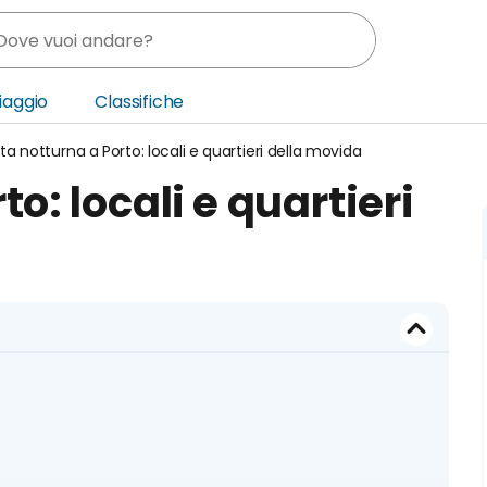
Viaggio
Classifiche
ita notturna a Porto: locali e quartieri della movida
nia
to: locali e quartieri
ica Centrale
o Oriente