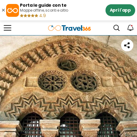
Porta le guide con te
×
Apri l'app
Mappe offline, sconti e altro
4.9