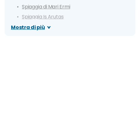
Spiaggia di Mari Ermi
Spiaggia Is Arutas
S'Archittu (Spiaggia dell'Arco)
Mostra di più
Nuraghe Losa
Itinerario di un giorno a Oristano
Dove mangiare a Oristano
Cosa fare la sera: zone della movida e migliori
locali
Organizza il tuo soggiorno a Oristano: info e
consigli utili