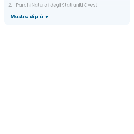
Parchi Naturali degli Stati uniti Ovest
Grand Canyon National Park, Arizona
Mostra di più
Yosemite National Park, California
Olympic National Park, Washington
Rocky Mountains National Park, Colorado
Zion Canyon National Park, Utah