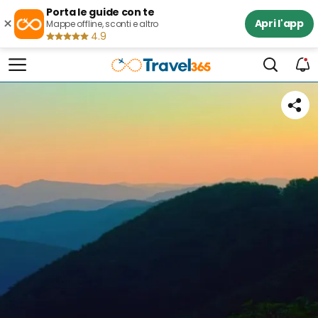
Porta le guide con te
×
Apri l'app
Mappe offline, sconti e altro
4.9