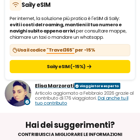
Saily eSIM
Per internet, la soluzione più pratica è l'eSIM di Saily:
eviti i costi del roaming, mantieni il tuo numero e
navighi subito appena arrivi
per consultare mappe,
chiamare un taxi o mandare un whatsapp.
Usa il codice
"Travel365"
per -15%
Saily eSIM (-15%)
Elisa Marzorati
Articolo aggiornato a Febbraio 2026 grazie al
contributo di 176 viaggiatori.
Dai anche tu il
tuo contributo
Hai dei suggerimenti?
CONTRIBUISCI A MIGLIORARE LE INFORMAZIONI