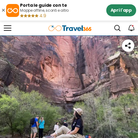
Porta le guide con te
×
Apri l'app
Mappe offline, sconti e altro
4.9