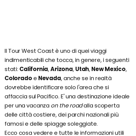
Sequoia e Kings Canyon
Monument Valley
Parco Nazionale del Gran Canyon
Bryce Canyon
Lake Powell
Parco Nazionale di Zion
Il Tour West Coast è uno di quei viaggi
indimenticabili che tocca, in genere, i seguenti
Tour organizzati e itinerari consigliati
stati:
California
,
Arizona
,
Utah
,
New Mexico
,
Colorado
e
Nevada
, anche se in realtà
dovrebbe identificare solo l'area che si
affaccia sul Pacifico. E' una destinazione ideale
per una vacanza
on the road
alla scoperta
delle città costiere, dei parchi nazionali più
famosi e delle spiagge soleggiate.
Ecco cosa vedere e tutte le informazioni utili