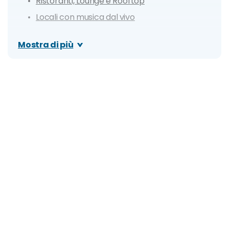
Ristoranti, Lounge e Rooftop
Locali con musica dal vivo
Cosa fare: idee e consigli
Mostra di più