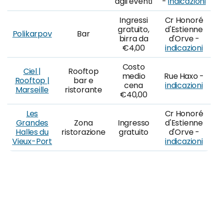
agli eventi
-
indicazioni
Ingressi
Cr Honoré
gratuito,
d'Estienne
Polikarpov
Bar
birra da
d'Orve -
€4,00
indicazioni
Costo
Ciel |
Rooftop
medio
Rue Haxo -
Rooftop |
bar e
cena
indicazioni
Marseille
ristorante
€40,00
Les
Cr Honoré
Grandes
Zona
Ingresso
d'Estienne
Halles du
ristorazione
gratuito
d'Orve -
Vieux-Port
indicazioni