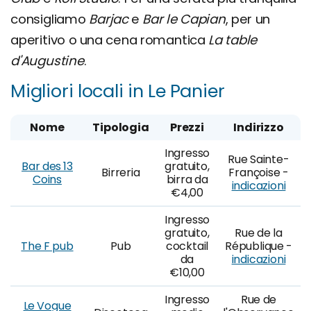
consigliamo
Barjac
e
Bar le Capian
, per un
aperitivo o una cena romantica
La table
d'Augustine
.
Migliori locali in Le Panier
Nome
Tipologia
Prezzi
Indirizzo
Ingresso
Rue Sainte-
Bar des 13
gratuito,
Birreria
Françoise -
Coins
birra da
indicazioni
€4,00
Ingresso
gratuito,
Rue de la
The F pub
Pub
cocktail
République -
da
indicazioni
€10,00
Ingresso
Rue de
Le Vogue