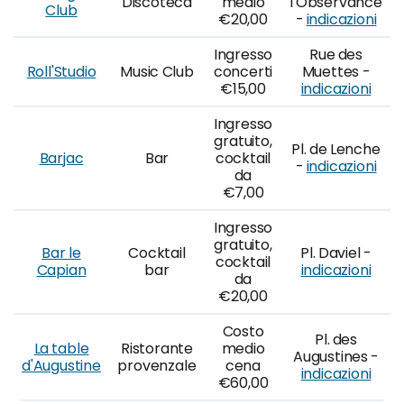
Discoteca
medio
l'Observance
Club
€20,00
-
indicazioni
Ingresso
Rue des
Roll'Studio
Music Club
concerti
Muettes -
€15,00
indicazioni
Ingresso
gratuito,
Pl. de Lenche
Barjac
Bar
cocktail
-
indicazioni
da
€7,00
Ingresso
gratuito,
Bar le
Cocktail
Pl. Daviel -
cocktail
Capian
bar
indicazioni
da
€20,00
Costo
Pl. des
La table
Ristorante
medio
Augustines -
d'Augustine
provenzale
cena
indicazioni
€60,00