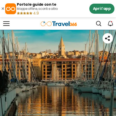
Porta le guide con te
×
Apri l'app
Mappe offline, sconti e altro
4.9