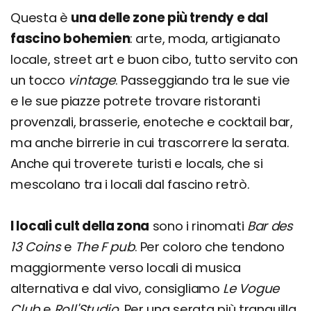
Questa è
una delle zone più trendy e dal
fascino bohemien
: arte, moda, artigianato
locale, street art e buon cibo, tutto servito con
un tocco
vintage
. Passeggiando tra le sue vie
e le sue piazze potrete trovare ristoranti
provenzali, brasserie, enoteche e cocktail bar,
ma anche birrerie in cui trascorrere la serata.
Anche qui troverete turisti e locals, che si
mescolano tra i locali dal fascino retrò.
I locali cult della zona
sono i rinomati
Bar des
13 Coins
e
The F pub
. Per coloro che tendono
maggiormente verso locali di musica
alternativa e dal vivo, consigliamo
Le Vogue
Club
e
Roll'Studio
. Per una serata più tranquilla