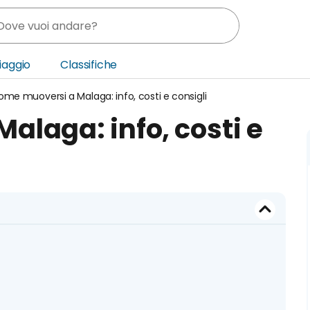
Viaggio
Classifiche
me muoversi a Malaga: info, costi e consigli
nia
laga: info, costi e
ica Centrale
o Oriente