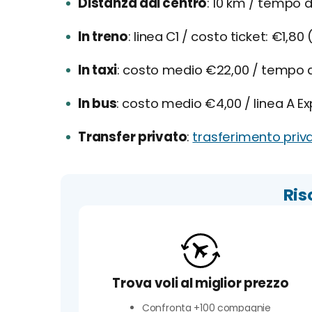
Distanza dal centro
10 km / tempo di
In treno
linea C1 / costo ticket: €1,80 
In taxi
costo medio €22,00 / tempo di
In bus
costo medio €4,00 / linea A E
Transfer privato
trasferimento priv
Ris
Trova voli al miglior prezzo
Confronta +100 compagnie