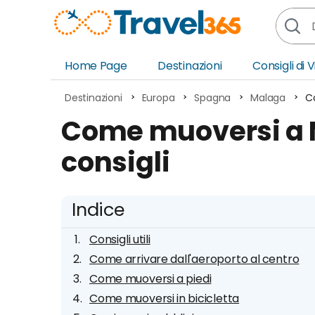
Home Page
Destinazioni
Consigli di 
Africa
Asia
Destinazioni
Europa
Spagna
Malaga
Co
Europa
Ocea
Come muoversi a Ma
Nord America
Amer
consigli
Sud America
Medi
Indice
Consigli utili
Come arrivare dall'aeroporto al centro
Come muoversi a piedi
Come muoversi in bicicletta