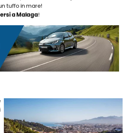
un tuffo in mare!
rsi a Malaga
!
è
i