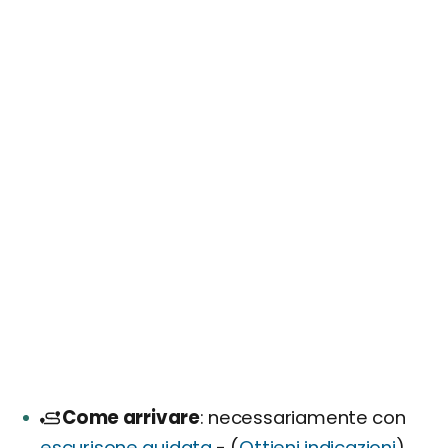
Come arrivare
necessariamente con
escurisone guidata
- (
Ottieni indicazioni
)