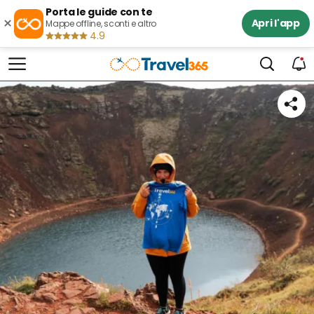
Porta le guide con te
×
Apri l'app
Mappe offline, sconti e altro
4.9