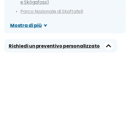
e Skógafoss)
Parco Nazionale di Skaftafell
Lago Jökulsárlón
Mostra di più
Parco Nazionale di Vatnajökull
Lago Mývatn e Cascata Goðafoss
Richiedi un preventivo personalizzato
Westfjords
Città Principali
Reykjavik
Keflavik
Hvolsvöllur
Höfn
Akureyri
Itinerario Ring Road islandese
Itinerario Sud-Ovest Islandese