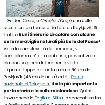
Il Golden Circle, o
Circolo d'Oro
, è una delle
escursioni più famose da fare da Reykjavik. Si
tratta di
un'itinerario circolare con alcune
delle meraviglie naturali più belle del Paese
!
Vista la complessità del percorso, vi
consigliamo un', e in ogni caso, preventivate
almeno un giorno intero per la visita.
La prima tappa è situata a circa 50 km da
Reykjavík (45 min in auto) ed è il
Parco
nazionale di Thingvellir
,
il sito più importante
per la storia e la cultura islandese
. Qui si
trova anche la
Faglia di Silfra
, la spaccatura tra
le faglie continentali di Europa e America: