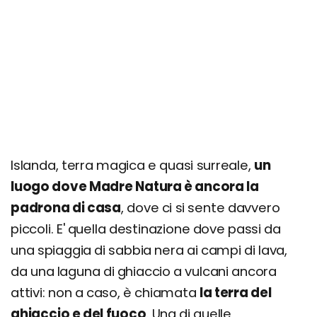
Itinerario Islanda del Sud
Regioni e aree turistiche principali
Islanda del Sud
Costa e Fiordi Orientali
Nord
Costa e Fiordi Occidentali
Highlands (Altopiano Interno)
Islanda, terra magica e quasi surreale,
un
luogo dove Madre Natura è ancora la
Dove si trova e come arrivare
padrona di casa
, dove ci si sente davvero
Come muoversi
piccoli. E' quella destinazione dove passi da
Quando andare? Clima e periodo migliore
una spiaggia di sabbia nera ai campi di lava,
Organizza il tuo viaggio in Islanda: info, costi e
da una laguna di ghiaccio a vulcani ancora
consigli
attivi: non a caso, è chiamata
la terra del
Islanda Low Cost: come risparmiare
ghiaccio e del fuoco
. Una di quelle