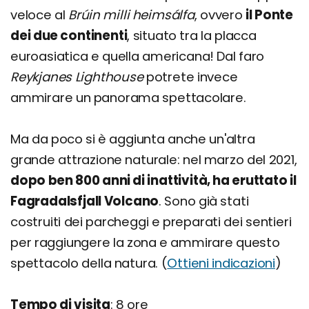
veloce al
Brúin milli heimsálfa
, ovvero
il Ponte
dei due continenti
, situato tra la placca
euroasiatica e quella americana! Dal faro
Reykjanes Lighthouse
potrete invece
ammirare un panorama spettacolare.
Ma da poco si è aggiunta anche un'altra
grande attrazione naturale: nel marzo del 2021,
dopo ben 800 anni di inattività, ha eruttato il
Fagradalsfjall Volcano
. Sono già stati
costruiti dei parcheggi e preparati dei sentieri
per raggiungere la zona e ammirare questo
spettacolo della natura. (
Ottieni indicazioni
)
Tempo di visita
: 8 ore