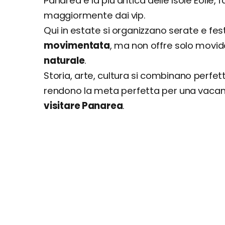
Panarea è la più antica delle Isole Eolie
maggiormente dai vip.
Qui in estate si organizzano serate e fe
movimentata
, ma non offre solo movi
naturale
.
Storia, arte, cultura si combinano perfe
rendono la meta perfetta per una vacan
visitare Panarea
.