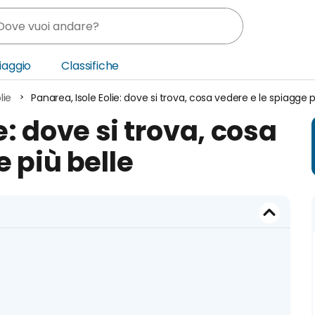
Viaggio
Classifiche
lie
Panarea, Isole Eolie: dove si trova, cosa vedere e le spiagge p
nia
e: dove si trova, cosa
ica Centrale
 più belle
o Oriente