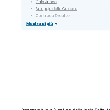
Cala Junco
Spiaggia della Calcara
Contrada Drautto
Villaggio preistorico di Capo Milazzese
Mostra di più
Cala degli Zimmari
Basiluzzo e Isolotti vicini
Itinerario di 1 giorno
Itinerario di 3 giorni
Giorno 1
Giorno 2
Giorno 3
Dove mangiare a Panarea: i migliori ristora
Cosa fare la sera: zone della movida e migli
Quanto costa una vacanza a Panarea? Prezz