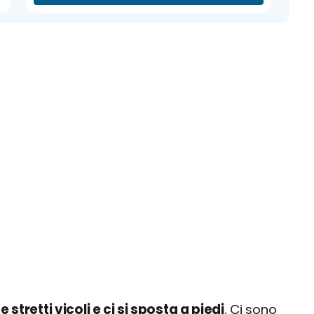
stretti vicoli e ci si sposta a piedi
. Ci sono