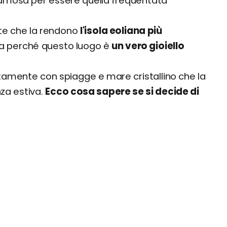
, famosa per essere quella frequentata
ste che la rendono
l'isola eoliana più
da perché questo luogo è
un vero gioiello
ttamente con spiagge e mare cristallino che la
za estiva.
Ecco cosa sapere se si decide di