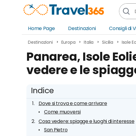
Home Page
Destinazioni
Consigli di 
Africa
Asia
Destinazioni
Europa
Italia
Sicilia
Isole Eo
Europa
Ocea
Panarea, Isole Eoli
Nord America
Amer
vedere e le spiagge
Sud America
Medi
Indice
Dove si trova e come arrivare
Come muoversi
Cosa vedere: spiagge e luoghi di interesse
San Pietro