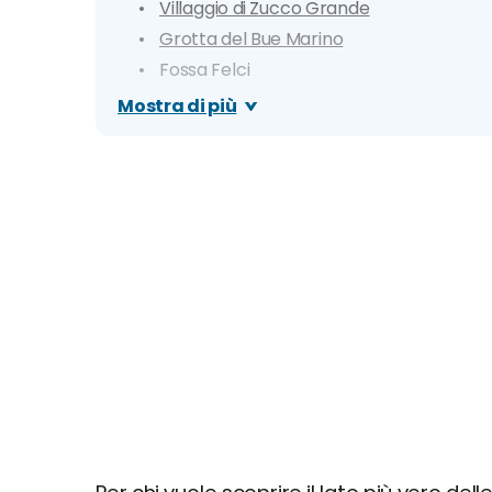
Villaggio di Zucco Grande
Grotta del Bue Marino
Fossa Felci
Spiaggia le Punte
Mostra di più
Spiaggia del Porto
Spiaggia di Capo Graziano
Monte Guardia
Zona di Pecorini
Secca dei Sei Metri e Grotta dei Gamber
Itinerario di 1 giorno
Itinerario di 3 giorni
Giorno 1
Giorno 2
Giorno 3
Dove mangiare a Filicudi: i migliori ristorant
Cosa fare la sera: zone della movida e migli