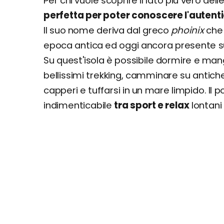
Per chi vuole scoprire il lato più vero dell
Quanto costa una vacanza a Filicudi? Prezzi
perfetta per poter conoscere l'autenti
Il suo nome deriva dal greco
phoinix
che 
epoca antica ed oggi ancora presente s
Su quest'isola è possibile dormire e mang
bellissimi trekking, camminare su antiche 
capperi e tuffarsi in un mare limpido. Il
indimenticabile
tra sport e relax
lontani 