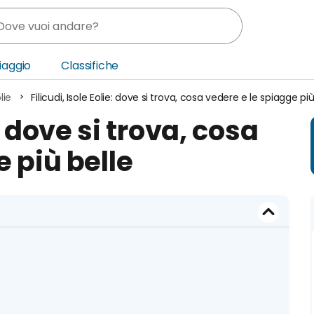
Viaggio
Classifiche
lie
Filicudi, Isole Eolie: dove si trova, cosa vedere e le spiagge più
nia
e: dove si trova, cosa
ica Centrale
 più belle
o Oriente