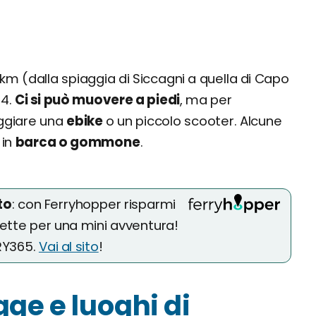
6 km (dalla spiaggia di Siccagni a quella di Capo
 4.
Ci si può muovere a piedi
, ma per
ggiare una
ebike
o un piccolo scooter. Alcune
 in
barca o gommone
.
to
: con Ferryhopper risparmi
fette per una mini avventura!
RRY365.
Vai al sito
!
ge e luoghi di