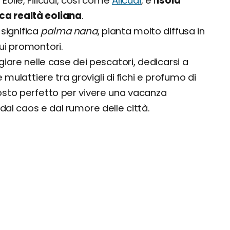
e Eolie, Filicudi, così come
Alicudi
, è l'
isola
, offerte e consigli
ca realtà eoliana
.
significa
palma nana
, pianta molto diffusa in
ui promontori.
iare nelle case dei pescatori, dedicarsi a
mulattiere tra grovigli di fichi e profumo di
 posto perfetto per vivere una vacanza
dal caos e dal rumore delle città.