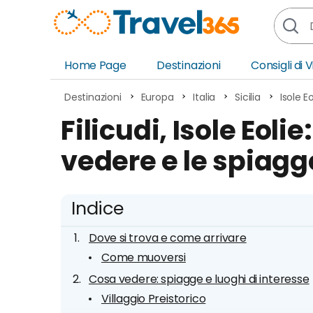
Home Page
Destinazioni
Consigli di 
Africa
Asia
Destinazioni
Europa
Italia
Sicilia
Isole Eo
Europa
Ocea
Filicudi, Isole Eoli
Nord America
Amer
vedere e le spiagge
Sud America
Medi
Indice
Dove si trova e come arrivare
Come muoversi
Cosa vedere: spiagge e luoghi di interesse
Villaggio Preistorico