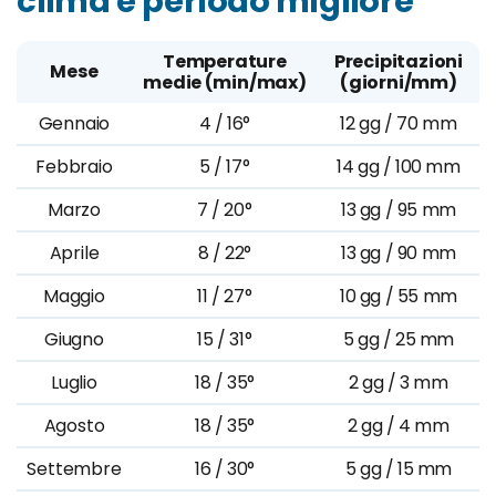
clima e periodo migliore
Temperature
Precipitazioni
Mese
medie (min/max)
(giorni/mm)
Gennaio
4 / 16°
12 gg / 70 mm
Febbraio
5 / 17°
14 gg / 100 mm
Marzo
7 / 20°
13 gg / 95 mm
Aprile
8 / 22°
13 gg / 90 mm
Maggio
11 / 27°
10 gg / 55 mm
Giugno
15 / 31°
5 gg / 25 mm
Luglio
18 / 35°
2 gg / 3 mm
Agosto
18 / 35°
2 gg / 4 mm
Settembre
16 / 30°
5 gg / 15 mm