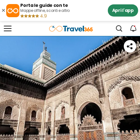
Porta le guide con te
×
Apri l'app
Mappe offline, sconti e altro
4.9