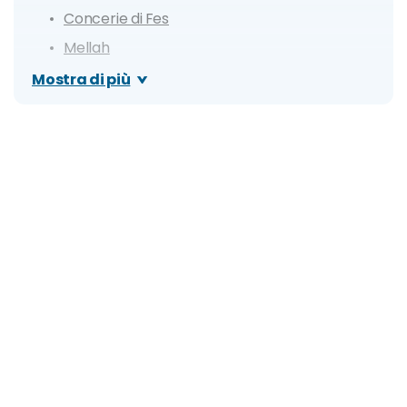
Concerie di Fes
Mellah
Moschea e Università al-Karaouine
Mostra di più
Palazzo Reale
Madrasa Bou Inania
Museo di Dar Batha
Museo Borj Nord
Tombe Merinidi
Cosa fare a Fes: escursioni e tour
Quanto costa una vacanza a Fes? Prezzi,
offerte e consigli