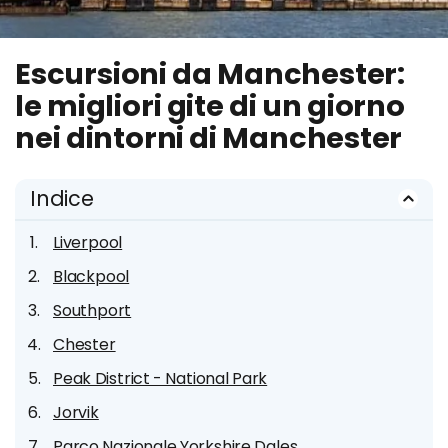
Escursioni da Manchester:
le migliori gite di un giorno
nei dintorni di Manchester
Indice
Liverpool
Blackpool
Southport
Chester
Peak District - National Park
Jorvik
Parco Nazionale Yorkshire Dales