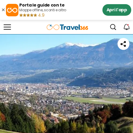
Porta le guide con te
×
Apri l'app
Mappe offline, sconti e altro
4.9