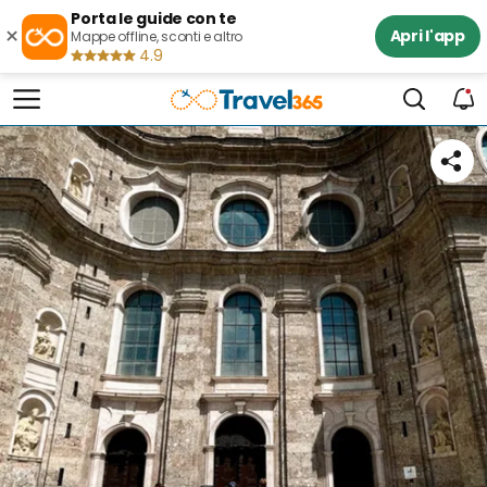
Porta le guide con te
×
Apri l'app
Mappe offline, sconti e altro
4.9