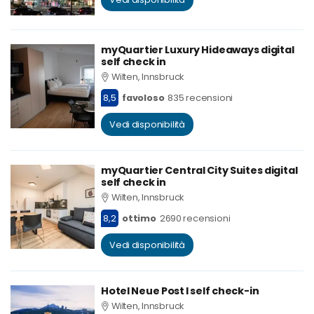
myQuartier Luxury Hideaways digital
self check in
Wilten, Innsbruck
8,5
favoloso
835 recensioni
Vedi disponibilità
myQuartier Central City Suites digital
self check in
Wilten, Innsbruck
8,2
ottimo
2690 recensioni
Vedi disponibilità
Hotel Neue Post I self check-in
Wilten, Innsbruck