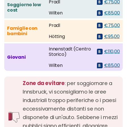
Pradl
€75,00
Soggiorno low
cost
Wilten
€85,00
Pradl
€75,00
Famiglie con
bambini
Hötting
€95,00
Innenstadt (Centro
€110,00
Storico)
Giovani
Wilten
€85,00
Zone da evitare
: per soggiornare a
Innsbruck, vi sconsigliamo le aree
industriali troppo periferiche o i paesi
eccessivamente distanti se non
disponete di un'auto. Sebbene i mezzi
pubblici siano efficienti, alloggiare