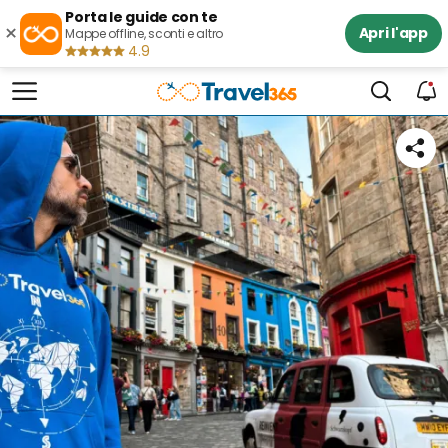
Porta le guide con te
×
Apri l'app
Mappe offline, sconti e altro
4.9