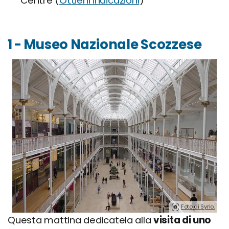
Centre (
Ottieni indicazioni
)
1 - Museo Nazionale Scozzese
Foto di Syrio.
Questa mattina dedicatela alla
visita di uno