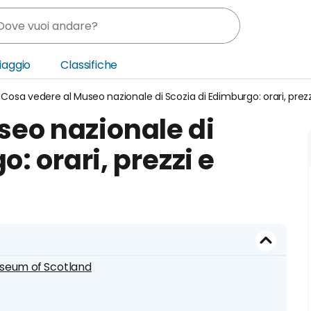
Viaggio
Classifiche
Cosa vedere al Museo nazionale di Scozia di Edimburgo: orari, prezzi
nia
seo nazionale di
ica Centrale
: orari, prezzi e
o Oriente
useum of Scotland