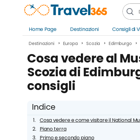
Home Page
Destinazioni
Consigli di 
Africa
Asia
Destinazioni
Europa
Scozia
Edimburgo
Europa
Ocea
Cosa vedere al Mu
Nord America
Amer
Scozia di Edimburgo
Sud America
Medi
consigli
Indice
Cosa vedere e come visitare il National M
Piano terra
Primo e secondo piano