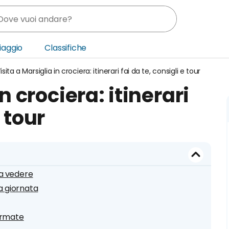
Viaggio
Classifiche
isita a Marsiglia in crociera: itinerari fai da te, consigli e tour
nia
n crociera: itinerari
ica Centrale
e tour
o Oriente
 da vedere
a giornata
fermate