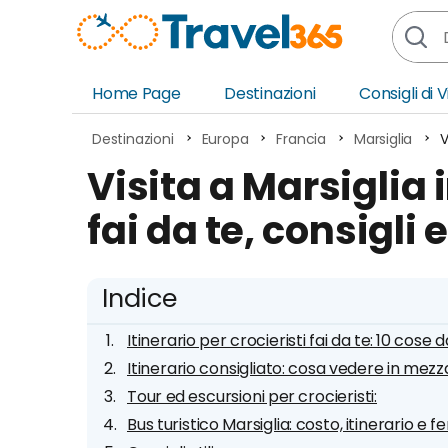
Home Page
Destinazioni
Consigli di 
Africa
Asia
Destinazioni
Europa
Francia
Marsiglia
V
Europa
Ocea
Visita a Marsiglia i
Nord America
Amer
fai da te, consigli 
Sud America
Medi
Indice
Itinerario per crocieristi fai da te: 10 cose
Itinerario consigliato: cosa vedere in mezz
Tour ed escursioni per crocieristi:
Bus turistico Marsiglia: costo, itinerario e 