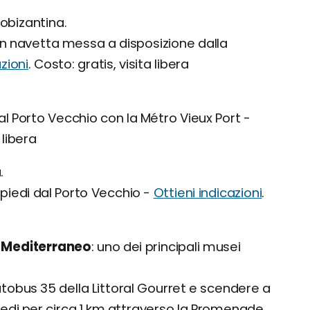
obizantina.
con navetta messa a disposizione dalla
zioni
. Costo: gratis, visita libera
dal Porto Vecchio con la Métro Vieux Port -
 libera
.
a piedi dal Porto Vecchio -
Ottieni indicazioni
.
el Mediterraneo
uno dei principali musei
utobus 35 della Littoral Gourret e scendere a
piedi per circa 1 km attraverso la Promenade