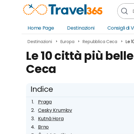
Home Page
Destinazioni
Consigli di 
Africa
Asia
Destinazioni
Europa
Repubblica Ceca
Le 1
Europa
Ocea
Le 10 città più bel
Nord America
Amer
Ceca
Sud America
Medi
Indice
Praga
Cesky Krumlov
Kutnà Hora
Brno