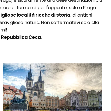
Praga, è sicuramente una delle destinazioni più
errore di fermarsi, per l'appunto, solo a Praga.
igliose località ricche di storia
, di antichi
eravigliosa natura. Non soffermatevi solo alla
rni!
lla Repubblica Ceca
.