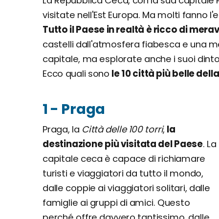
La Repubblica Ceca, con la sua capitale 
visitate nell'Est Europa. Ma molti fanno l'
Tutto il Paese in realtà è ricco di merav
castelli dall'atmosfera fiabesca e una m
capitale, ma esplorate anche i suoi dinto
Ecco quali sono
le 10 città più belle de
1 - Praga
Praga, la
Città delle 100 torri
,
la
destinazione più visitata del Paese
. La
capitale ceca è capace di richiamare
turisti e viaggiatori da tutto il mondo,
dalle coppie ai viaggiatori solitari, dalle
famiglie ai gruppi di amici. Questo
perché offre davvero tantissimo, dalle