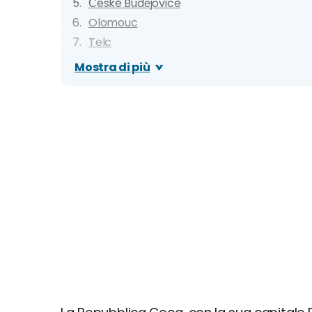
České Budějovice
Olomouc
Telc
Marianske Lazne
Mostra di più
Karlstejn
Třebíč