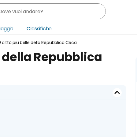
Viaggio
Classifiche
0 città più belle della Repubblica Ceca
nia
le della Repubblica
ica Centrale
o Oriente