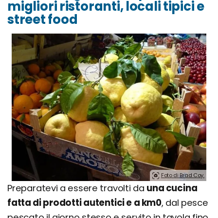
migliori ristoranti, locali tipici e
street food
Foto di Brad Coy.
Preparatevi a essere travolti da
una cucina
fatta di prodotti autentici e a km0
, dal pesce
pescato il giorno stesso e servito in tavola fino