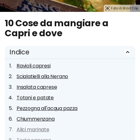
Foto di Brad Coy.
10 Cose da mangiare a
Capri e dove
Indice
Ravioli capresi
Scialatielli alla Nerano
Insalata caprese
Totani e patate
Pezzogna all'acqua pazza
Chiummenzana
Alici marinate