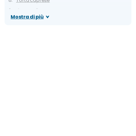
Torta caprese
Limoncello
Mostra di più
Dove mangiare a Capri: migliori ristoranti, locali
tipici e street food