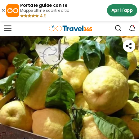
Porta le guide con te
×
Apri l'app
Mappe offline, sconti e altro
4.9