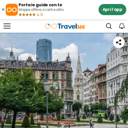
Porta le guide con te
×
Apri l'app
Mappe offline, sconti e altro
4.9