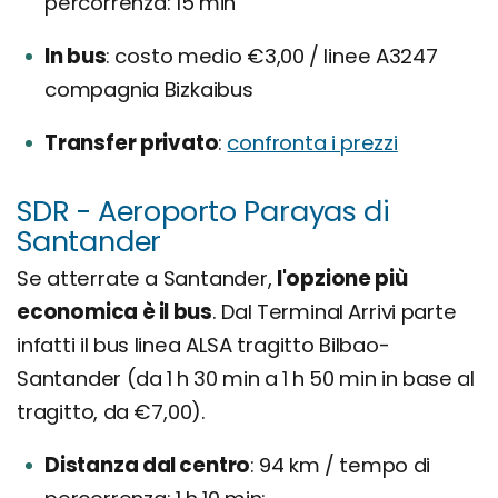
percorrenza: 15 min
In bus
costo medio €3,00 / linee A3247
compagnia Bizkaibus
Transfer privato
confronta i prezzi
SDR - Aeroporto Parayas di
Santander
Se atterrate a Santander,
l'opzione più
economica è il bus
. Dal Terminal Arrivi parte
infatti il bus linea ALSA tragitto Bilbao-
Santander (da 1 h 30 min a 1 h 50 min in base al
tragitto, da €7,00).
Distanza dal centro
94 km / tempo di