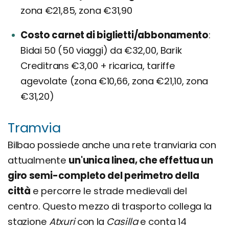
zona €21,85, zona €31,90
Costo carnet di biglietti/abbonamento
Bidai 50 (50 viaggi) da €32,00, Barik
Creditrans €3,00 + ricarica, tariffe
agevolate (zona €10,66, zona €21,10, zona
€31,20)
Tramvia
Bilbao possiede anche una rete tranviaria con
attualmente
un'unica linea, che effettua un
giro semi-completo del perimetro della
città
e percorre le strade medievali del
centro. Questo mezzo di trasporto collega la
stazione
Atxuri
con la
Casilla
e conta 14