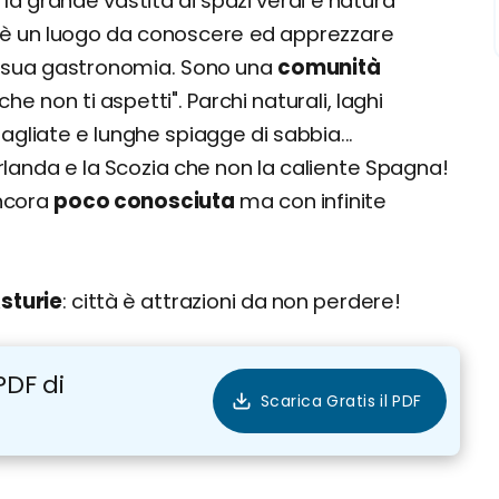
la grande vastità di spazi verdi e natura
ie è un luogo da conoscere ed apprezzare
la sua gastronomia. Sono una
comunità
igli
 non ti aspetti". Parchi naturali, laghi
gliate e lunghe spiagge di sabbia...
 migliore
Irlanda e la Scozia che non la caliente Spagna!
ancora
poco conosciuta
ma con infinite
sturie
: città è attrazioni da non perdere!
PDF di