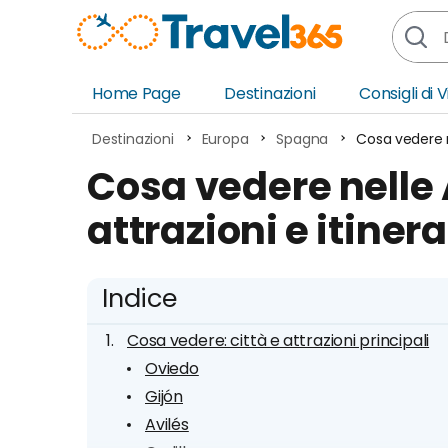
Home Page
Destinazioni
Consigli di 
Africa
Asia
Destinazioni
Europa
Spagna
Cosa vedere ne
Europa
Ocea
Cosa vedere nelle A
Nord America
Amer
attrazioni e itinera
Sud America
Medi
Indice
Cosa vedere: città e attrazioni principali
Oviedo
Gijón
Avilés