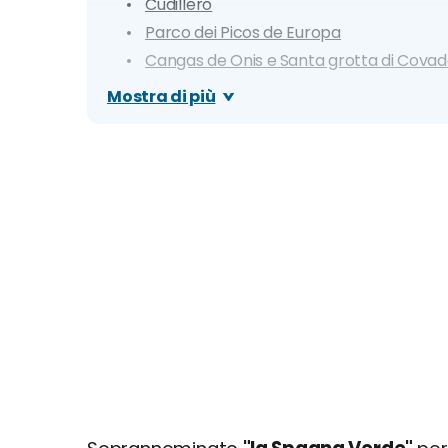
Cudillero
Parco dei Picos de Europa
Cangas de Onis e Santa grotta di Cova
Playa del Silencio
Mostra di più
Parque Natural de Somiedo
Laghi di Enol
Playa de San Lorenzo
Playa de Gulpiyuri
Taramundi
Ribadesella
Bufones de Arenillas
Tazones
Itinerario di 3 giorni: Le Città Principali dell
Itinerario di 4 giorni: Weekend Lungo tra C
Itinerario di 7 giorni: La Vera Essenza delle 
Tour ed escursioni nelle Asturie