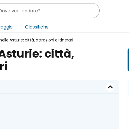
Viaggio
Classifiche
lle Asturie: città, attrazioni e itinerari
nia
sturie: città,
ica Centrale
ri
o Oriente