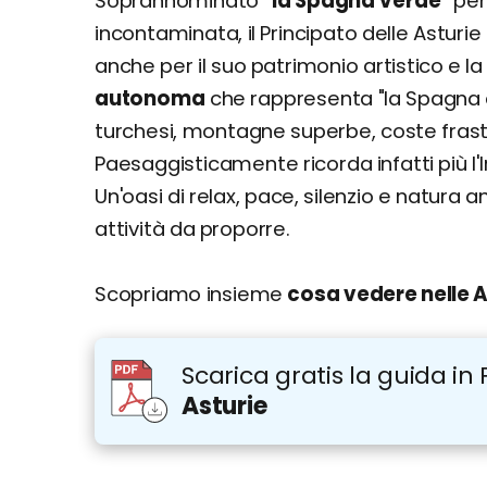
Soprannominato
"la Spagna Verde"
per 
Dove si trova e come arrivare
incontaminata, il Principato delle Astur
Come muoversi
anche per il suo patrimonio artistico e 
Organizza il tuo soggiorno: voli, costi e cons
autonoma
che rappresenta "la Spagna che
Viaggiare informati: info utili
turchesi, montagne superbe, coste frasta
Quando andare? Info su clima e periodo
Paesaggisticamente ricorda infatti più l'
Un'oasi di relax, pace, silenzio e natura 
attività da proporre.
Scopriamo insieme
cosa vedere nelle A
Scarica gratis la guida in 
Asturie