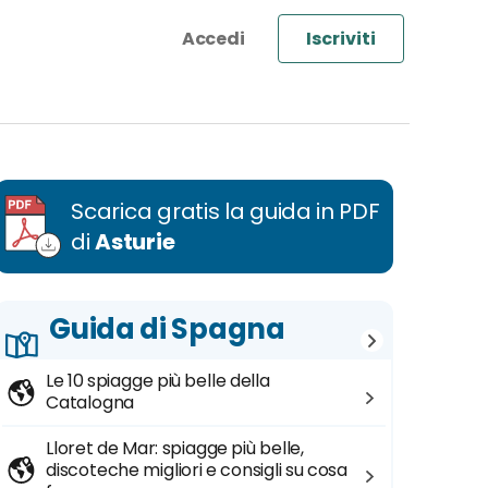
Iscriviti
Scarica gratis la guida in PDF
di
Asturie
Guida di Spagna
Le 10 spiagge più belle della
Catalogna
Lloret de Mar: spiagge più belle,
discoteche migliori e consigli su cosa