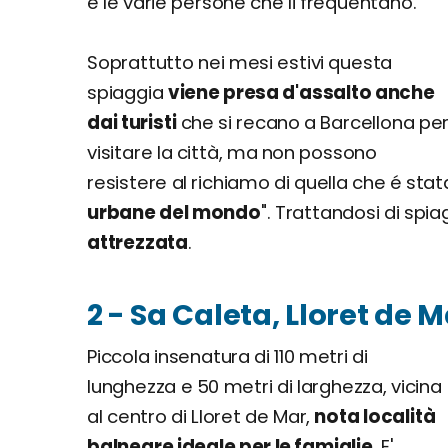
e le varie persone che li frequentano.
Soprattutto nei mesi estivi questa
spiaggia
viene presa d'assalto anche
dai turisti
che si recano a Barcellona pe
visitare la città, ma non possono
resistere al richiamo di quella che é stat
urbane del mondo
". Trattandosi di spi
attrezzata
.
2 - Sa Caleta, Lloret de 
Piccola insenatura di 110 metri di
lunghezza e 50 metri di larghezza, vicina
al centro di Lloret de Mar,
nota località
balneare ideale per le famiglie
. E'