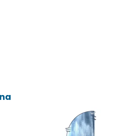
ona
t