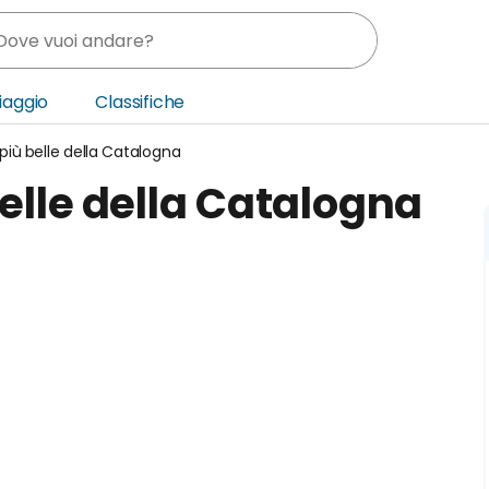
Viaggio
Classifiche
 più belle della Catalogna
nia
belle della Catalogna
ica Centrale
o Oriente