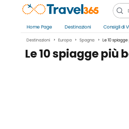
Home Page
Destinazioni
Consigli di 
Africa
Asia
Destinazioni
Europa
Spagna
Le 10 spiagge
Europa
Ocea
Le 10 spiagge più 
Nord America
Amer
Sud America
Medi