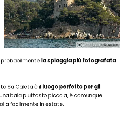
i
Foto di Josep Renalias.
, è probabilmente
la spiaggia più fotografata
sto Sa Caleta è il
luogo perfetto per gli
 una baia piuttosto piccola, è comunque
lla facilmente in estate.