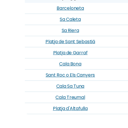
Barceloneta
Sa Caleta
Sa Riera
Platja de Sant Sebastiá
Platja de Garraf
Cala Bona
Sant Roc o Els Canyers
Cala Sa Tuna
Cala Treumal
Platja d'Altafulla