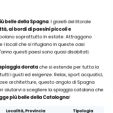
più belle della Spagna
. I gioielli del litorale
ttà, ai bordi di paesini piccoli e
popolano soprattutto in estate. Attraggono
e i locali che si rifugiano in queste oasi
ll'anno questi paesi sono quasi disabitati.
i spiaggia dorata
che si estende per tutta la
tti i gusti ed esigenze. Relax, sport acquatici,
ose architetture, questo angolo di Spagna
Per aiutarvi a scegliere la spiaggia catalana che
agge più belle della Catalogna
!
Località, Provincia
Tipologia