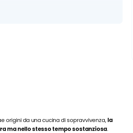
locali tipici e street food
ae origini da una cucina di sopravvivenza,
la
overa ma nello stesso tempo sostanziosa
.