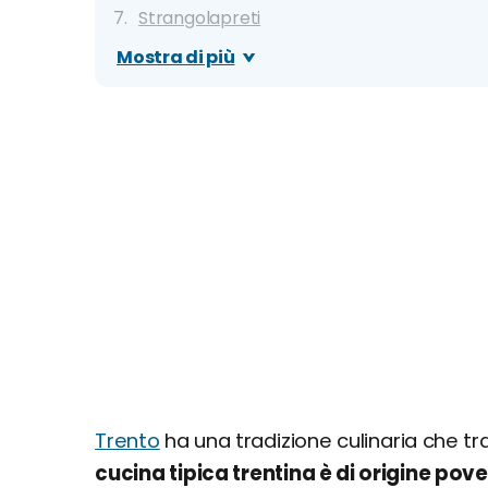
Strangolapreti
Straboi
Mostra di più
Trota trentina
Spezzatino di cervo
Dove mangiare a Trento: migliori ristoranti, 
Trento
ha una tradizione culinaria che tr
cucina tipica trentina è di origine p