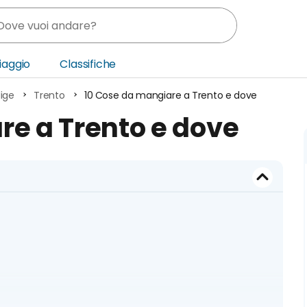
Viaggio
Classifiche
ige
Trento
10 Cose da mangiare a Trento e dove
nia
re a Trento e dove
ica Centrale
o Oriente