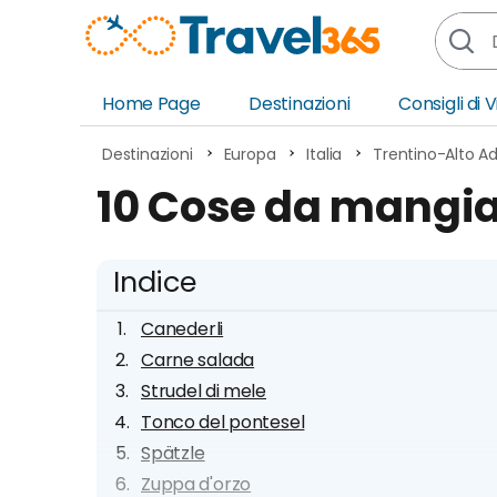
Home Page
Destinazioni
Consigli di 
Africa
Asia
Destinazioni
Europa
Italia
Trentino-Alto Ad
Europa
Ocea
10 Cose da mangia
Nord America
Amer
Sud America
Medi
Indice
Canederli
Carne salada
Strudel di mele
Tonco del pontesel
Spätzle
Zuppa d'orzo