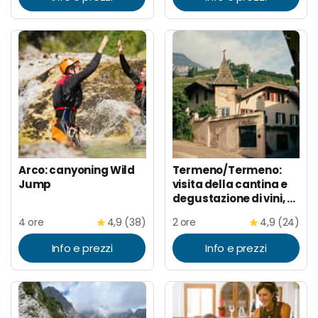
Arco: canyoning Wild
Termeno/Termeno:
Jump
visita della cantina e
degustazione di vini, J.
Hofstätter
4 ore
4,9 (38)
2 ore
4,9 (24)
Info e prezzi
Info e prezzi