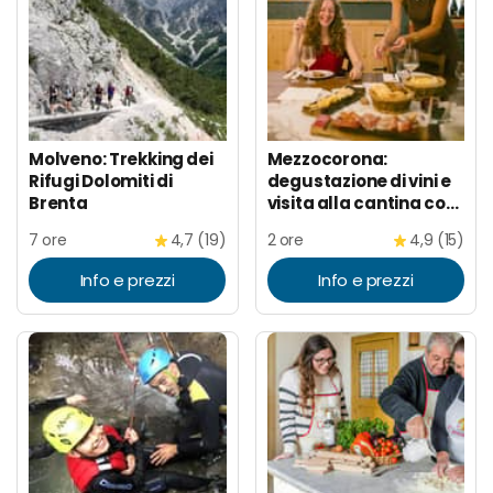
Molveno: Trekking dei
Mezzocorona:
Rifugi Dolomiti di
degustazione di vini e
Brenta
visita alla cantina con
aperitivo
7 ore
4,7 (19)
2 ore
4,9 (15)
Info e prezzi
Info e prezzi