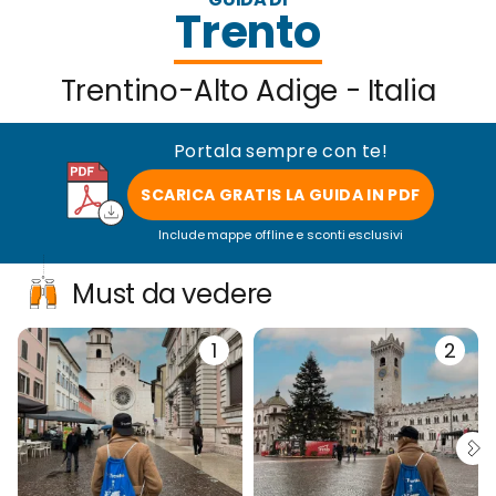
Trento
Trentino-Alto Adige - Italia
Portala sempre con te!
SCARICA GRATIS LA GUIDA IN PDF
Include mappe offline e sconti esclusivi
Must da vedere