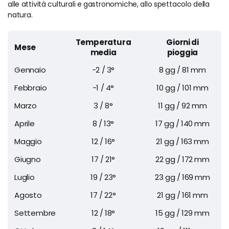
alle attività culturali e gastronomiche, allo spettacolo della
natura.
Temperatura
Giorni di
Mese
media
pioggia
Gennaio
-2 / 3°
8 gg / 81 mm
Febbraio
-1 / 4°
10 gg / 101 mm
Marzo
3 / 8°
11 gg / 92 mm
Aprile
8 / 13°
17 gg / 140 mm
Maggio
12 / 16°
21 gg / 163 mm
Giugno
17 / 21°
22 gg / 172 mm
Luglio
19 / 23°
23 gg / 169 mm
Agosto
17 / 22°
21 gg / 161 mm
Settembre
12 / 18°
15 gg / 129 mm