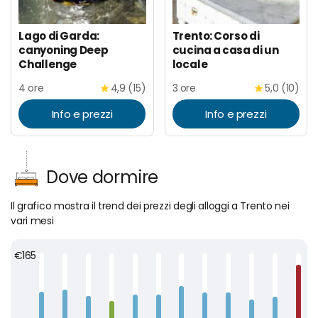
Lago di Garda:
Trento: Corso di
canyoning Deep
cucina a casa di un
Challenge
locale
4 ore
4,9 (15)
3 ore
5,0 (10)
Info e prezzi
Info e prezzi
Dove dormire
Il grafico mostra il trend dei prezzi degli alloggi a Trento nei
vari mesi