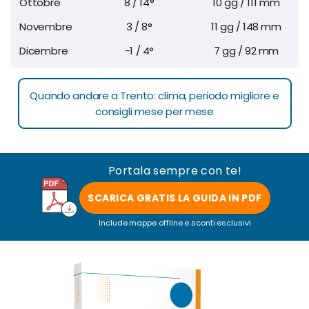
Ottobre
8 / 14°
10 gg / 111 mm
Novembre
3 / 8°
11 gg / 148 mm
Dicembre
-1 / 4°
7 gg / 92 mm
Quando andare a Trento: clima, periodo migliore e
consigli mese per mese
Portala sempre con te!
SCARICA GRATIS LA GUIDA IN PDF
Include mappe offline e sconti esclusivi