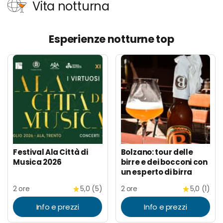
Vita notturna
Esperienze notturne top
Festival Ala Città di
Bolzano: tour delle
Musica 2026
birre e dei bocconi con
un esperto di birra
2 ore
5,0 (5)
2 ore
5,0 (1)
Info e prezzi
Info e prezzi