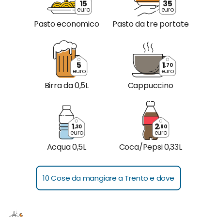
15
35
euro
euro
Pasto economico
Pasto da tre portate
5
1
,70
euro
euro
Birra da 0,5L
Cappuccino
1
2
,30
,90
euro
euro
Acqua 0,5L
Coca/Pepsi 0,33L
10 Cose da mangiare a Trento e dove