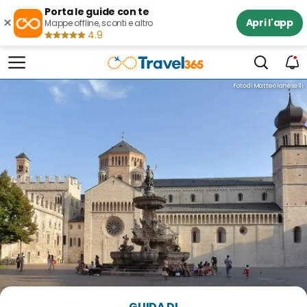
Porta le guide con te
×
Apri l'app
Mappe offline, sconti e altro
4.9
Foto di Matteo Ianeselli
GUIDA DI