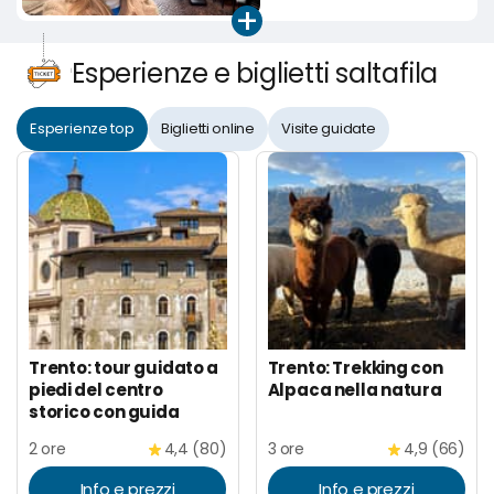
+
Esperienze e biglietti saltafila
Esperienze top
Biglietti online
Visite guidate
Trento: tour guidato a
Trento: Trekking con
piedi del centro
Alpaca nella natura
storico con guida
2 ore
4,4 (80)
3 ore
4,9 (66)
Info e prezzi
Info e prezzi