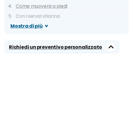
Come muoversi a piedi
Con i servizi sharing
Mostra di più
Con i mezzi pubblici
Metro
Bus
Richiedi un preventivo personalizzato
Tram
Traghetti
In auto
Richiedi un preventivo personalizzato