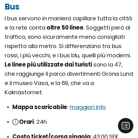
Bus
I bus servono in maniera capillare tutta la città
e la rete conta
oltre 50 linee
. Soggetti però al
traffico, sono sicuramente meno consigliati
rispetto alla metro. Si differenziano tra bus
rossi, i più vecchi, e i bus blu, quelli più moderni.
Le linee più utilizzate dai turisti
sono la 47,
che raggiunge il parco divertimenti Gröna Lund
e il museo Vasa, e la 69, che va a
Kaknästornet.
Mappa scaricabile
maggiori info
Orari
24h
Costo ticket/corsa singola
43,00 SEK