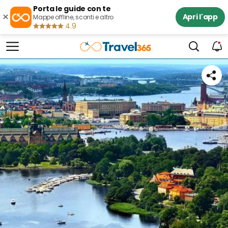
Porta le guide con te
×
Apri l'app
Mappe offline, sconti e altro
4.9