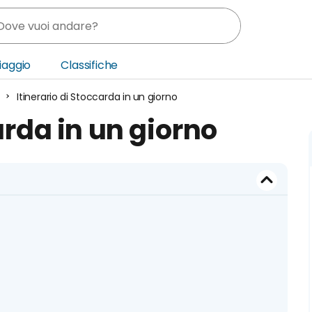
Viaggio
Classifiche
Itinerario di Stoccarda in un giorno
nia
arda in un giorno
ica Centrale
o Oriente