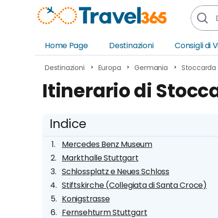
Home Page
Destinazioni
Consigli di 
Africa
Asia
Destinazioni
Europa
Germania
Stoccarda
Europa
Ocea
Itinerario di Stocc
Nord America
Amer
Sud America
Medi
Indice
Mercedes Benz Museum
Markthalle Stuttgart
Schlossplatz e Neues Schloss
Stiftskirche (Collegiata di Santa Croce)
Konigstrasse
Fernsehturm Stuttgart