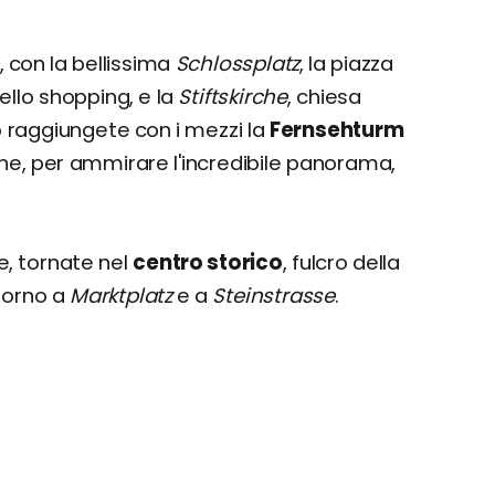
, con la bellissima
Schlossplatz
, la piazza
dello shopping, e la
Stiftskirche
, chiesa
o raggiungete con i mezzi la
Fernsehturm
ione, per ammirare l'incredibile panorama,
e, tornate nel
centro storico
, fulcro della
torno a
Marktplatz
e a
Steinstrasse
.