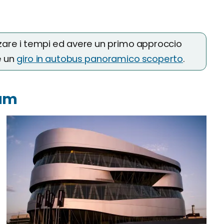
zare i tempi ed avere un primo approccio
e un
giro in autobus panoramico scoperto
.
eum