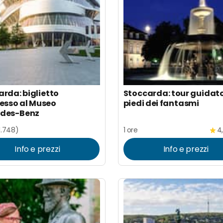
rda: biglietto
Stoccarda: tour guidat
resso al Museo
piedi dei fantasmi
des-Benz
1.748)
1 ore
4
Info e prezzi
Info e prezzi