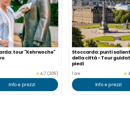
arda: tour "Kehrwoche"
Stoccarda: punti salient
vo
della città - Tour guida
piedi
4,7 (205)
1 ore
4
Info e prezzi
Info e prezzi