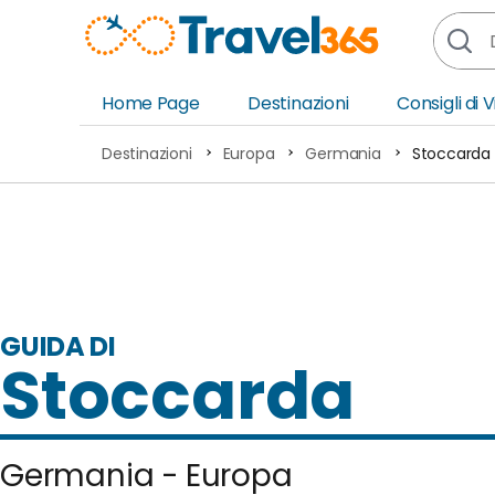
Home Page
Destinazioni
Consigli di 
Africa
Asia
Destinazioni
Europa
Germania
Stoccarda
Europa
Ocea
Nord America
Amer
Sud America
Medi
GUIDA DI
Stoccarda
Germania - Europa