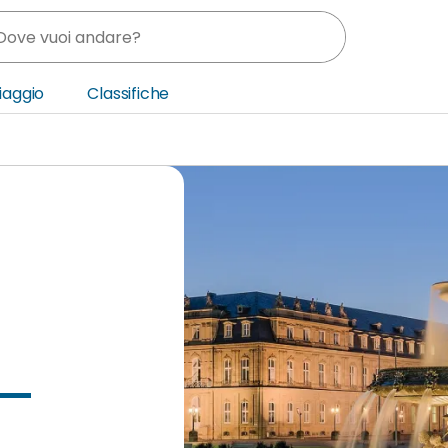
Viaggio
Classifiche
nia
ica Centrale
o Oriente