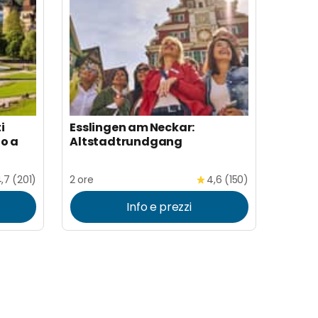
i
Esslingen am Neckar:
to a
Altstadtrundgang
,7 (201)
2 ore
4,6 (150)
Info e prezzi