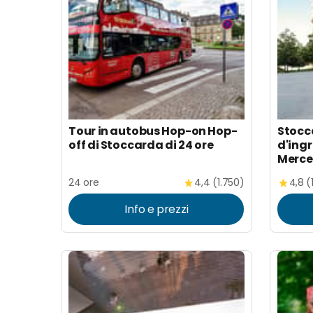
Tour in autobus Hop-on Hop-
Stocca
off di Stoccarda di 24 ore
d'ing
Merce
24 ore
4,4 (1.750)
4,8 (
Info e prezzi