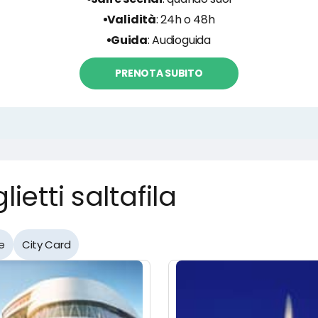
Validità
: 24h o 48h
Guida
: Audioguida
PRENOTA SUBITO
ietti saltafila
e
City Card