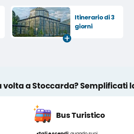
Itinerario di 3
giorni
+
 volta a Stoccarda? Semplificati la
Bus Turistico
Sali e scendi
: quando suoi