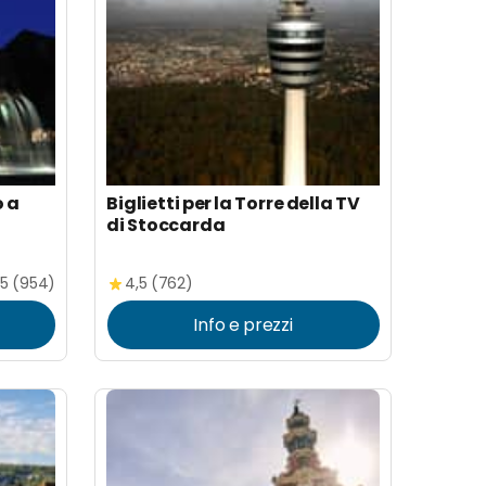
o a
Biglietti per la Torre della TV
di Stoccarda
,5 (954)
4,5 (762)
Info e prezzi