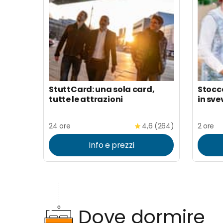
StuttCard: una sola card,
Stocc
tutte le attrazioni
in sve
24 ore
4,6 (264)
2 ore
Info e prezzi
Dove dormire