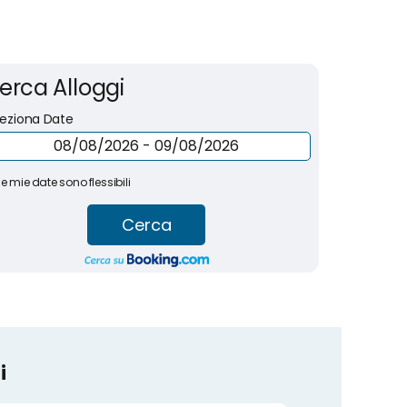
erca Alloggi
leziona Date
le mie date sono flessibili
Cerca
i