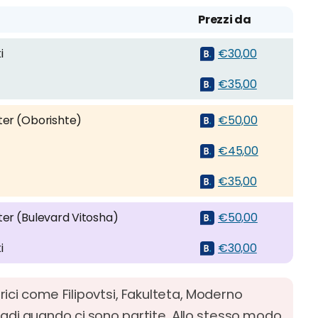
Prezzi da
i
€30,00
€35,00
ter (Oborishte)
€50,00
€45,00
€35,00
ter (Bulevard Vitosha)
€50,00
i
€30,00
ferici come Filipovtsi, Fakulteta, Moderno
stadi quando ci sono partite. Allo stesso modo,