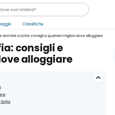
Viaggio
Classifiche
 dormire a Sofia: consigli e quartieri migliori dove alloggiare
nia
a: consigli e
ica Centrale
dove alloggiare
o Oriente
i
iare
 Sofia