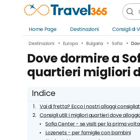
Home Page
Destinazioni
Consigli di 
Africa
Asia
Destinazioni
Europa
Bulgaria
Sofia
Dove
Europa
Ocea
Dove dormire a Sofi
Nord America
Amer
quartieri migliori 
Sud America
Medi
Indice
Vai di fretta? Ecco i nostri alloggi consigliat
Consigli utili: i migliori quartieri dove allogg
Sofia Center - se visiti per la prima volta
Lozenets - per famiglie con bambini