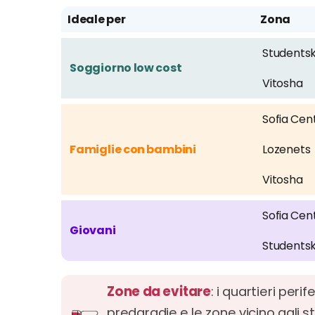
Ideale per
Zona
Studentsk
Soggiorno low cost
Vitosha
Sofia Cen
Famiglie con bambini
Lozenets
Vitosha
Sofia Cen
Giovani
Studentsk
Zone da evitare
: i quartieri peri
predgradie e le zone vicino agli 