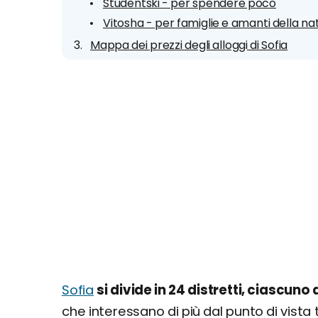
Studentski - per spendere poco
Vitosha - per famiglie e amanti della na
Mappa dei prezzi degli alloggi di Sofia
Sofia
si divide in 24 distretti, ciascuno
che interessano di più dal punto di vista t