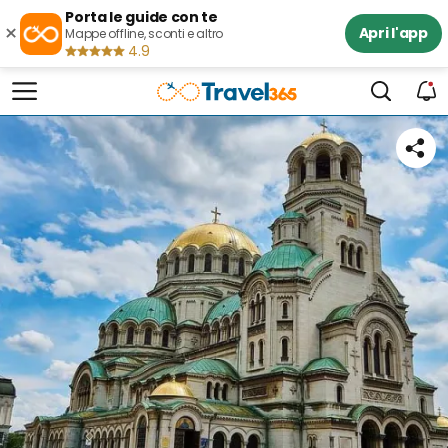
Porta le guide con te
×
Apri l'app
Mappe offline, sconti e altro
4.9