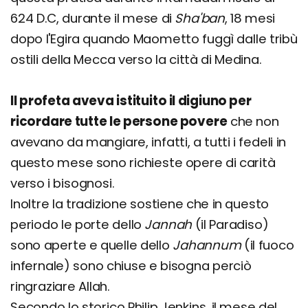
624 D.C, durante il mese di
Sha'ban
, 18 mesi
dopo l'Egira quando Maometto fuggì dalle tribù
ostili della Mecca verso la città di Medina.
Il profeta aveva istituito il digiuno per
ricordare tutte le persone povere
che non
avevano da mangiare, infatti, a tutti i fedeli in
questo mese sono richieste opere di carità
verso i bisognosi.
Inoltre la tradizione sostiene che in questo
periodo le porte dello
Jannah
(il Paradiso)
sono aperte e quelle dello
Jahannum
(il fuoco
infernale) sono chiuse e bisogna perciò
ringraziare Allah.
Secondo lo storico Philip Jenkins, il mese del