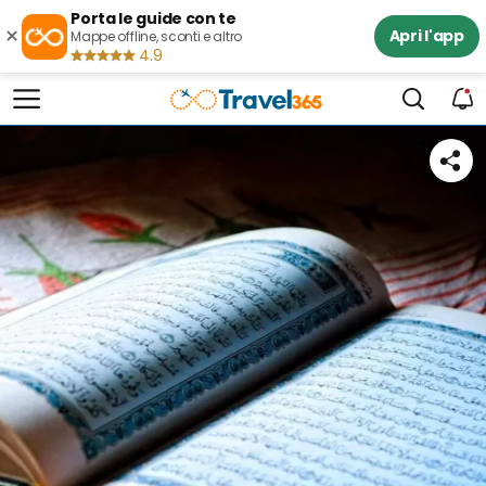
Porta le guide con te
×
Apri l'app
Mappe offline, sconti e altro
4.9