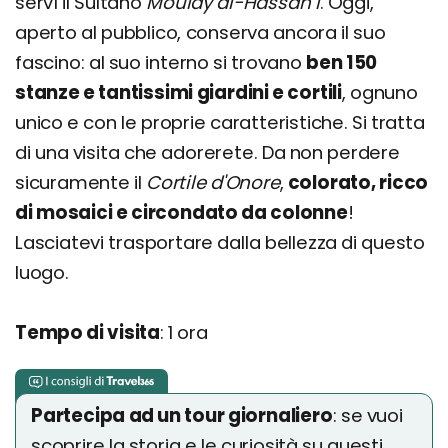
servì il Sultano
Moulay al-Hassan I
. Oggi,
aperto al pubblico, conserva ancora il suo
fascino: al suo interno si trovano
ben 150
stanze e tantissimi giardini e cortili
, ognuno
unico e con le proprie caratteristiche. Si tratta
di una visita che adorerete. Da non perdere
sicuramente il
Cortile d'Onore
,
colorato, ricco
di mosaici e circondato da colonne
!
Lasciatevi trasportare dalla bellezza di questo
luogo.
Tempo di visita
: 1 ora
Partecipa ad un tour giornaliero
: se vuoi
scoprire la storia e le curiosità su questi