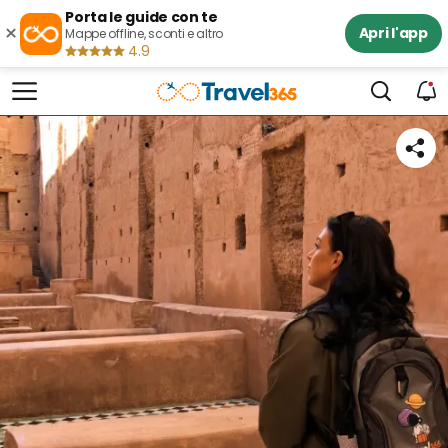
Porta le guide con te
×
Apri l'app
Mappe offline, sconti e altro
4.9