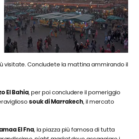
più visitate. Concludete la mattina ammirando il
o El Bahia
, per poi concludere il pomeriggio
raviglioso
souk di Marrakech
, il mercato
Jamaa El Fna
, la piazza più famosa di tutta
n grandissimo
night market
dove assaggiare i