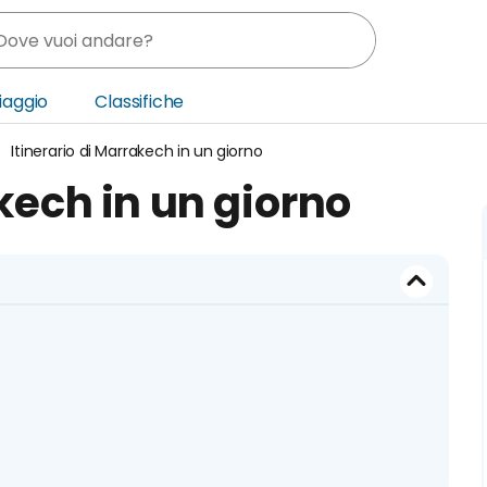
Viaggio
Classifiche
Itinerario di Marrakech in un giorno
nia
akech in un giorno
ica Centrale
o Oriente