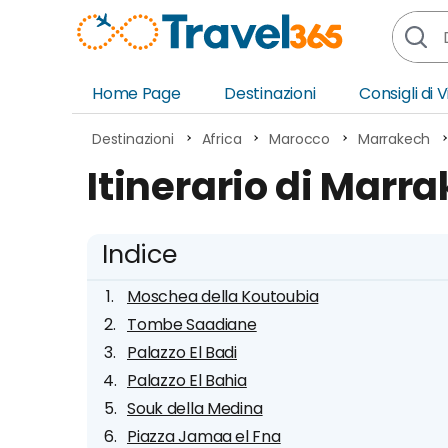
Home Page
Destinazioni
Consigli di 
Africa
Asia
Destinazioni
Africa
Marocco
Marrakech
Europa
Ocea
Itinerario di Marr
Nord America
Amer
Sud America
Medi
Indice
Moschea della Koutoubia
Tombe Saadiane
Palazzo El Badi
Palazzo El Bahia
Souk della Medina
Piazza Jamaa el Fna