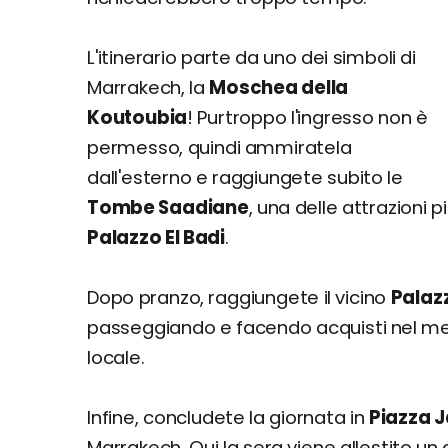
L'itinerario parte da uno dei simboli di
Marrakech, la
Moschea della
Koutoubia
! Purtroppo l'ingresso non è
permesso, quindi ammiratela
dall'esterno e raggiungete subito le
Tombe Saadiane
, una delle attrazioni 
Palazzo El Badi
.
Dopo pranzo, raggiungete il vicino
Palazz
passeggiando e facendo acquisti nel me
locale.
Infine, concludete la giornata in
Piazza 
Marrakech. Qui la sera viene allestito u