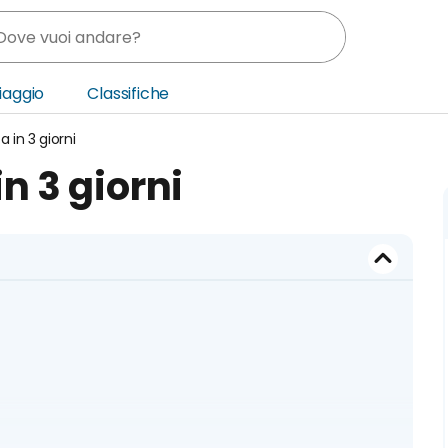
Viaggio
Classifiche
a in 3 giorni
nia
in 3 giorni
ica Centrale
o Oriente