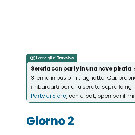
Serata con party in una nave pirata
:
Sliema in bus o in traghetto. Qui, propri
imbarcarti per una serata sopra le righe
Party di 5 ore
, con dj set, open bar illim
Giorno 2