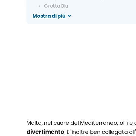
Grotta Blu
Giorno 3
Mostra di più
Isola di Comino e Laguna Blu
Alternativa di giornata: Isola di Gozo e T
Malta, nel cuore del Mediterraneo, offre 
divertimento
. E' inoltre ben collegata a