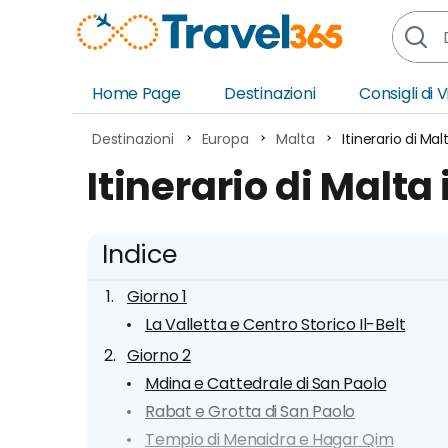
Home Page
Destinazioni
Consigli di 
Africa
Asia
Destinazioni
Europa
Malta
Itinerario di Malt
Europa
Ocea
Itinerario di Malta 
Nord America
Amer
Sud America
Medi
Indice
Giorno 1
La Valletta e Centro Storico Il-Belt
Giorno 2
Mdina e Cattedrale di San Paolo
Rabat e Grotta di San Paolo
Tempio di Menaidra e Hagar Qim