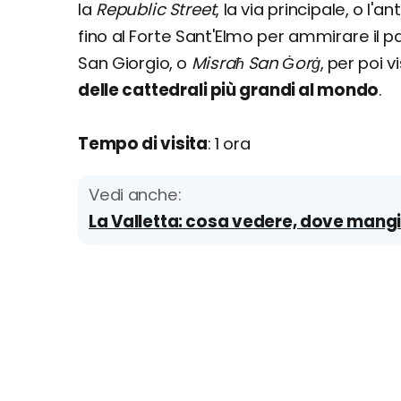
la
Republic Street
, la via principale, o l'an
fino al Forte Sant'Elmo per ammirare il p
San Giorgio, o
Misraħ San Ġorġ
, per poi 
delle cattedrali più grandi al mondo
.
Tempo di visita
: 1 ora
Vedi anche:
La Valletta: cosa vedere, dove mangi