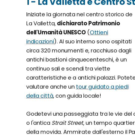
1 - La Valletta e Centro St
Iniziate la giornata nel centro storico de
La Valletta,
dichiarato Patrimonio
dell'Umanità UNESCO
(
Ottieni
indicazioni
). Al suo interno sono ospitati
circa 320 monumenti e, racchiuso dagli
antichi bastioni cinquecenteschi, è un
continuo sali e scendi tra viette
caratteristiche e a antichi palazzi. Potet
valutare anche un
tour guidato a piedi
della città
, con guida locale!
Godetevi una passeggiata tra le vie del
o l'antica
Strait Street
, un tempo quartiere
della movida. Ammirate dall'esterno il P