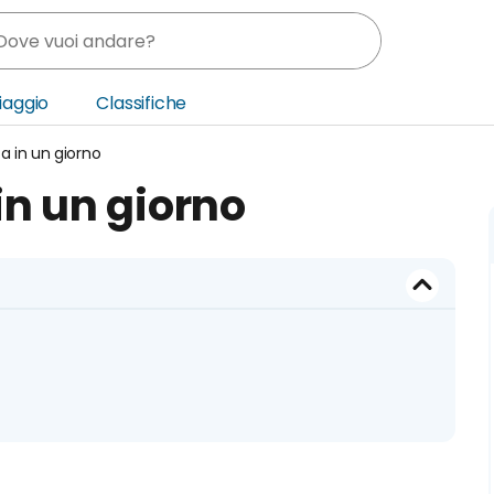
Viaggio
Classifiche
ta in un giorno
nia
 in un giorno
ica Centrale
o Oriente