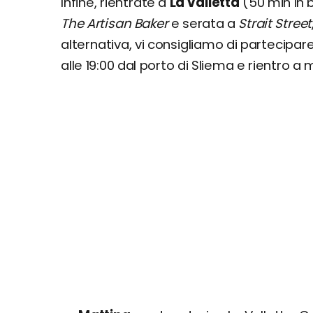
Infine, rientrate a
La Valletta
(50 min in 
The Artisan Baker
e serata a
Strait Street
alternativa, vi consigliamo di partecipar
alle 19:00 dal porto di Sliema e rientro a