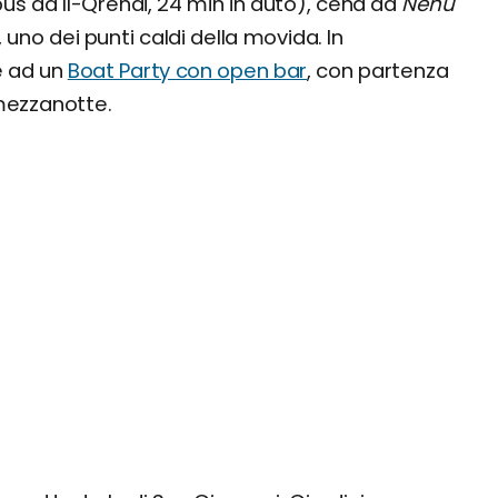
bus da Il-Qrendi, 24 min in auto), cena da
Nenu
, uno dei punti caldi della movida. In
e ad un
Boat Party con open bar
, con partenza
 mezzanotte.