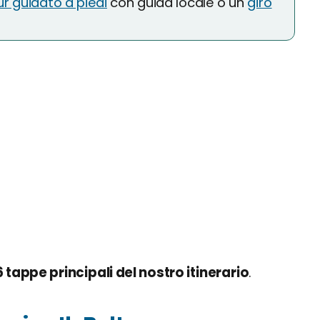
ur guidato a piedi
con guida locale o un
giro
6 tappe principali del nostro itinerario
.