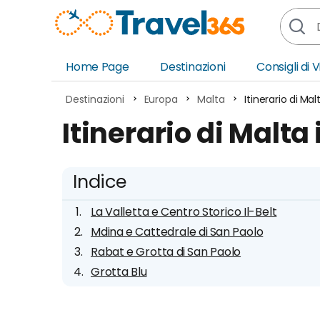
Home Page
Destinazioni
Consigli di 
Africa
Asia
Destinazioni
Europa
Malta
Itinerario di Mal
Europa
Ocea
Itinerario di Malta
Nord America
Amer
Sud America
Medi
Indice
La Valletta e Centro Storico Il-Belt
Mdina e Cattedrale di San Paolo
Rabat e Grotta di San Paolo
Grotta Blu