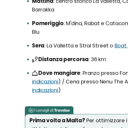
Mattina
centro storico La Valletta, C
Barrakka
Pomeriggio
M'dina, Rabat e Catacom
Blu
Sera
La Valletta e Strai Street o
Boat 
Distanza percorsa
36 km
Dove mangiare
Pranzo presso Fon
indicazioni
) / Cena presso Nenu The Ar
indicazioni
)
Prima volta a Malta?
Per ottimizzare 