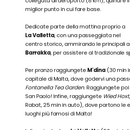
collegata all'aeroporto (8 km), quindi è il
miglior punto in cui fare base.
Dedicate parte della mattina proprio a
La Valletta
, con una passeggiata nel
centro storico, ammirando le principali at
Barrakka
, per assistere al tradizionale 
Per pranzo raggiungete
M'dina
(30 min i
capitale di Malta, dove godervi una pass
Fontanella Tea Garden
. Raggiungete poi
San Paolo! Infine, raggiungete
Wied Hoxt
Rabat, 25 min in auto), dove partono le e
luoghi più famosi di Malta!