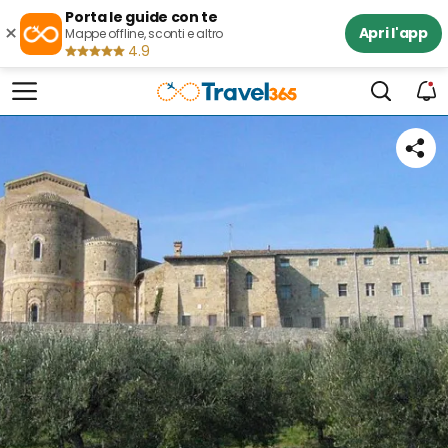
Porta le guide con te
×
Apri l'app
Mappe offline, sconti e altro
4.9