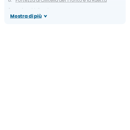
Fortezza di Civitella del Tronto e la Ruetta
Calanchi di Atri
Mostra di più
L'Aquila e la Basilica di Santa Maria di
Collemaggio
Museo Nazionale d'Abruzzo
Parco Nazionale d'Abruzzo, Lazio e Molise
Campo Imperatore
Parco Nazionale del Gran Sasso e Monti della
Laga
Valle dell'Orfento
Abbazia di San Giovanni in Venere
I mulini sommersi di Lago Capo d'Acqua
Torre Cerrano e Porto di Hadria a Pineto
Pescara