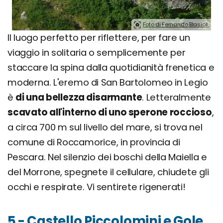
Foto di Fernando Blasioli.
Il luogo perfetto per riflettere, per fare un
viaggio in solitaria o semplicemente per
staccare la spina dalla quotidianità frenetica e
moderna. L'eremo di San Bartolomeo in Legio
è
di una bellezza disarmante
. Letteralmente
scavato all'interno di uno sperone roccioso
,
a circa 700 m sul livello del mare, si trova nel
comune di Roccamorice, in provincia di
Pescara. Nel silenzio dei boschi della Maiella e
del Morrone, spegnete il cellulare, chiudete gli
occhi e respirate. Vi sentirete rigenerati!
5 - Castello Piccolomini e Gole