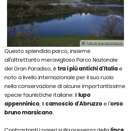
Foto di gian luca bucci.
Questo splendido parco, insieme
all'altrettanto meraviglioso Parco Nazionale
del Gran Paradiso, è
tra i più antichi d'Italia
e
noto a livello internazionale per il suo ruolo
nella conservazione di alcune importantissime
specie faunistiche italiane: il
lupo
appenninico
, il
camoscio d'Abruzzo
e l'
orso
bruno marsicano
.
Contrastanti i pareri sulla presenza della
lince
,