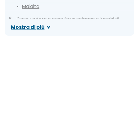
Malaita
Cosa vedere e cosa fare: spiagge e luoghi di
interesse
Mostra di più
Honiara
Isola di Rennel
Vulcano Tinakula
Vulcano Kavachi
Relitti di Honiara
Tulagi
Cascate di Mataniko
Laguna Langa Langa di Auki
Itinerario di 14 giorni: Cuore delle Salomone
Itinerario di 21 giorni: Isole Salomone
Approfondite