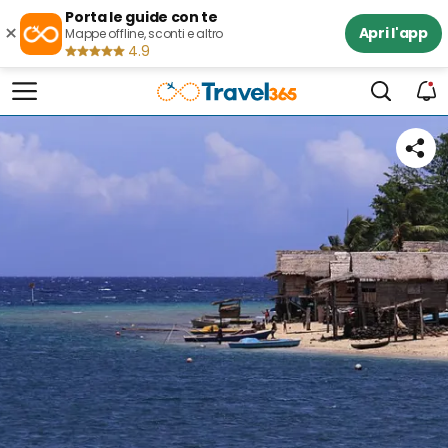
Porta le guide con te
×
Apri l'app
Mappe offline, sconti e altro
4.9